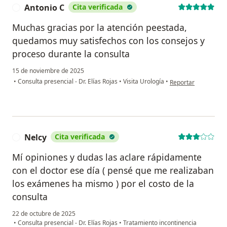
Antonio C
Cita verificada
A
Muchas gracias por la atención peestada,
quedamos muy satisfechos con los consejos y
proceso durante la consulta
15 de noviembre de 2025
en opinión del usuar
•
Consulta presencial - Dr. Elías Rojas
•
Visita Urología
•
Reportar
Nelcy
Cita verificada
N
Mí opiniones y dudas las aclare rápidamente
con el doctor ese día ( pensé que me realizaban
los exámenes ha mismo ) por el costo de la
consulta
22 de octubre de 2025
•
Consulta presencial - Dr. Elías Rojas
•
Tratamiento incontinencia