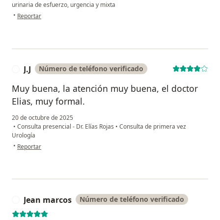
urinaria de esfuerzo, urgencia y mixta
en opinión del usuario Nelcy
•
Reportar
J.J
Número de teléfono verificado
J
Muy buena, la atención muy buena, el doctor
Elias, muy formal.
20 de octubre de 2025
•
Consulta presencial - Dr. Elías Rojas
•
Consulta de primera vez
Urología
en opinión del usuario J.J
•
Reportar
Jean marcos
Número de teléfono verificado
J