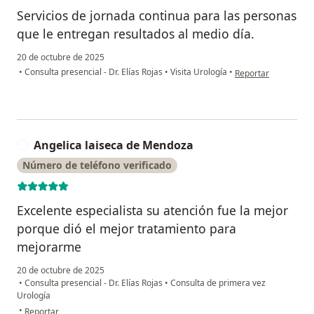
Servicios de jornada continua para las personas
que le entregan resultados al medio día.
20 de octubre de 2025
en opinión del usua
•
Consulta presencial - Dr. Elías Rojas
•
Visita Urología
•
Reportar
Angelica laiseca de Mendoza
A
Número de teléfono verificado
Excelente especialista su atención fue la mejor
porque dió el mejor tratamiento para
mejorarme
20 de octubre de 2025
•
Consulta presencial - Dr. Elías Rojas
•
Consulta de primera vez
Urología
en opinión del usuario Angelica laiseca de Mendoza
•
Reportar