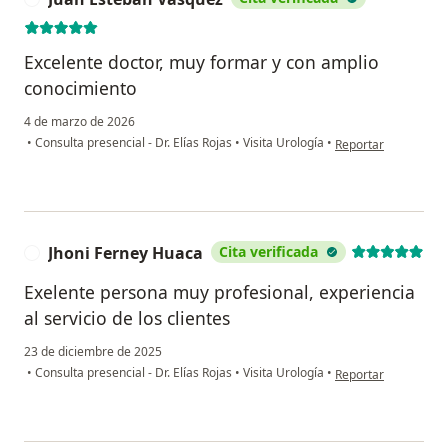
Excelente doctor, muy formar y con amplio
conocimiento
4 de marzo de 2026
en opinión del usua
•
Consulta presencial - Dr. Elías Rojas
•
Visita Urología
•
Reportar
Jhoni Ferney Huaca
Cita verificada
J
Exelente persona muy profesional, experiencia
al servicio de los clientes
23 de diciembre de 2025
en opinión del usuar
•
Consulta presencial - Dr. Elías Rojas
•
Visita Urología
•
Reportar