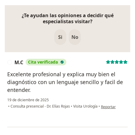
¿Te ayudan las opiniones a decidir qué
especialistas visitar?
Si
No
M.C
Cita verificada
M
Excelente profesional y explica muy bien el
diagnóstico con un lenguaje sencillo y facil de
entender.
19 de diciembre de 2025
en opinión del usuar
•
Consulta presencial - Dr. Elías Rojas
•
Visita Urología
•
Reportar