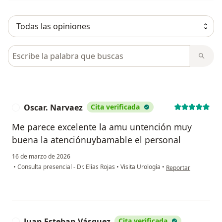
Busca en opiniones
Oscar. Narvaez
Cita verificada
O
Me parece excelente la amu untención muy
buena la atenciónuybamable el personal
16 de marzo de 2026
en opinión del usuar
•
Consulta presencial - Dr. Elías Rojas
•
Visita Urología
•
Reportar
Juan Esteban Vásquez
Cita verificada
J