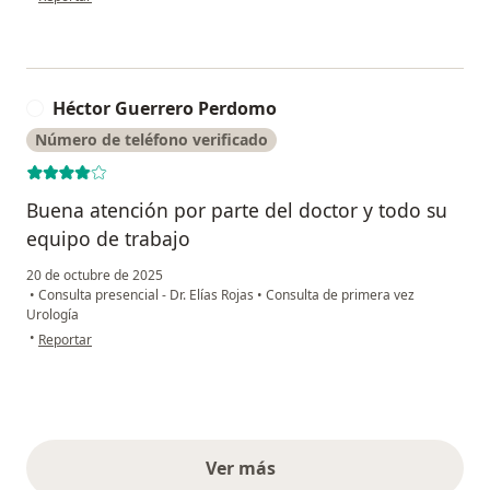
Héctor Guerrero Perdomo
H
Número de teléfono verificado
Buena atención por parte del doctor y todo su
equipo de trabajo
20 de octubre de 2025
•
Consulta presencial - Dr. Elías Rojas
•
Consulta de primera vez
Urología
en opinión del usuario Héctor Guerrero Perdomo
•
Reportar
Ver más
opiniones anteriores