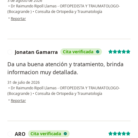
3 de agosto de 2026
•
Dr Raimundo Ripoll Llamas - ORTOPEDISTA Y TRAUMATOLOGO-
(Bocagrande )
•
Consulta de Ortopedia y Traumatología
en opinión del usuario JC
•
Reportar
Jonatan Gamarra
Cita verificada
J
Da una buena atención y tratamiento, brinda
informacion muy detallada.
31 de julio de 2026
•
Dr Raimundo Ripoll Llamas - ORTOPEDISTA Y TRAUMATOLOGO-
(Bocagrande )
•
Consulta de Ortopedia y Traumatología
en opinión del usuario Jonatan Gamarra
•
Reportar
ARO
Cita verificada
A