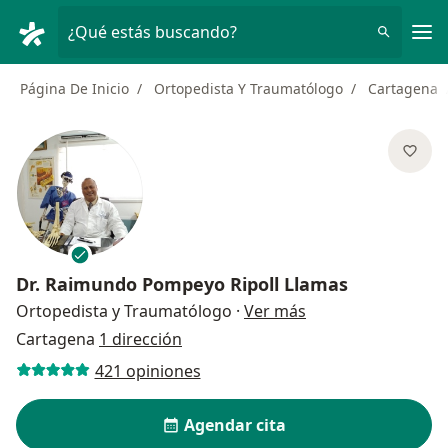
Men
¿Qué estás buscando?
Página De Inicio
Ortopedista Y Traumatólogo
Cartagena
Dr.
Raimundo Pompeyo Ripoll Llamas
sobre las especial
Ortopedista y Traumatólogo
·
Ver más
Cartagena
1 dirección
421 opiniones
Agendar cita