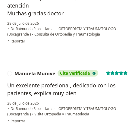
atención
Muchas gracias doctor
28 de julio de 2026
•
Dr Raimundo Ripoll Llamas - ORTOPEDISTA Y TRAUMATOLOGO-
(Bocagrande )
•
Consulta de Ortopedia y Traumatología
en opinión del usuario Sebastián
•
Reportar
Manuela Munive
Cita verificada
M
Un excelente profesional, dedicado con los
pacientes, explica muy bien
28 de julio de 2026
•
Dr Raimundo Ripoll Llamas - ORTOPEDISTA Y TRAUMATOLOGO-
(Bocagrande )
•
Visita Ortopedia y Traumatología
en opinión del usuario Manuela Munive
•
Reportar