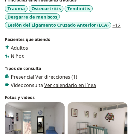
Trauma
Osteoartritis
Tendinitis
Desgarre de meniscos
a11y_
Lesión del Ligamento Cruzado Anterior (LCA)
+12
Pacientes que atiendo
Adultos
Niños
Tipos de consulta
Presencial
Ver direcciones (1)
Videoconsulta
Ver calendario en línea
Fotos y videos