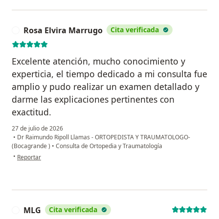
Rosa Elvira Marrugo
Cita verificada
R
Excelente atención, mucho conocimiento y
experticia, el tiempo dedicado a mi consulta fue
amplio y pudo realizar un examen detallado y
darme las explicaciones pertinentes con
exactitud.
27 de julio de 2026
•
Dr Raimundo Ripoll Llamas - ORTOPEDISTA Y TRAUMATOLOGO-
(Bocagrande )
•
Consulta de Ortopedia y Traumatología
en opinión del usuario Rosa Elvira Marrugo
•
Reportar
MLG
Cita verificada
M