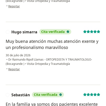
(Bocagrande )
•
Visita Ortopedia y Traumatología
en opinión del usuario Benjamin González
•
Reportar
Hugo simarra
Cita verificada
H
Muy buena atención muchas atención exente y
un profesionalismo maravilloso
30 de julio de 2026
•
Dr Raimundo Ripoll Llamas - ORTOPEDISTA Y TRAUMATOLOGO-
(Bocagrande )
•
Visita Ortopedia y Traumatología
en opinión del usuario Hugo simarra
•
Reportar
Sebastián
Cita verificada
S
En la familia ya somos dos pacientes excelente