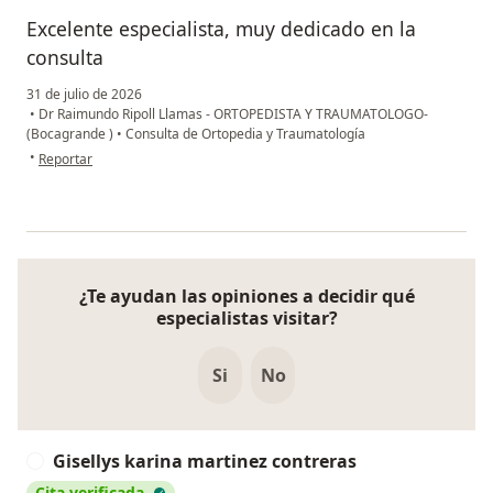
Excelente especialista, muy dedicado en la
consulta
31 de julio de 2026
•
Dr Raimundo Ripoll Llamas - ORTOPEDISTA Y TRAUMATOLOGO-
(Bocagrande )
•
Consulta de Ortopedia y Traumatología
en opinión del usuario ARO
•
Reportar
¿Te ayudan las opiniones a decidir qué
especialistas visitar?
Si
No
Gisellys karina martinez contreras
G
Cita verificada