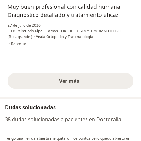
Muy buen profesional con calidad humana.
Diagnóstico detallado y tratamiento eficaz
27 de julio de 2026
•
Dr Raimundo Ripoll Llamas - ORTOPEDISTA Y TRAUMATOLOGO-
(Bocagrande )
•
Visita Ortopedia y Traumatología
en opinión del usuario MLG
•
Reportar
Ver más
opiniones anteriores
Dudas solucionadas
38 dudas solucionadas a pacientes en Doctoralia
Tengo una herida abierta me quitaron los puntos pero quedo abierto un