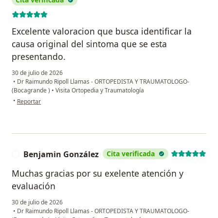
Excelente valoracion que busca identificar la
causa original del sintoma que se esta
presentando.
30 de julio de 2026
•
Dr Raimundo Ripoll Llamas - ORTOPEDISTA Y TRAUMATOLOGO-
(Bocagrande )
•
Visita Ortopedia y Traumatología
en opinión del usuario Gisellys karina martinez contreras
•
Reportar
Benjamin González
Cita verificada
B
Muchas gracias por su exelente atención y
evaluación
30 de julio de 2026
•
Dr Raimundo Ripoll Llamas - ORTOPEDISTA Y TRAUMATOLOGO-