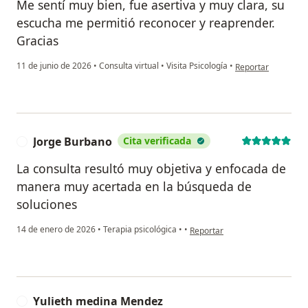
Me sentí muy bien, fue asertiva y muy clara, su
escucha me permitió reconocer y reaprender.
Gracias
en opinión del usua
11 de junio de 2026
•
Consulta virtual
•
Visita Psicología
•
Reportar
Jorge Burbano
Cita verificada
J
La consulta resultó muy objetiva y enfocada de
manera muy acertada en la búsqueda de
soluciones
en opinión del usuario Jorge B
14 de enero de 2026
•
Terapia psicológica
•
•
Reportar
Yulieth medina Mendez
Y