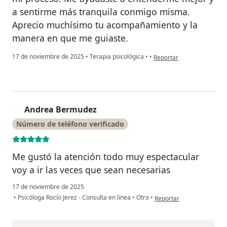
a sentirme más tranquila conmigo misma.
Aprecio muchísimo tu acompañamiento y la
manera en que me guiaste.
en opinión del usuario Tat
17 de noviembre de 2025
•
Terapia psicológica
•
•
Reportar
Andrea Bermudez
A
Número de teléfono verificado
Me gustó la atención todo muy espectacular
voy a ir las veces que sean necesarias
17 de noviembre de 2025
en opinión del usuario A
•
Psicóloga Rocío Jerez - Consulta en linea
•
Otro
•
Reportar