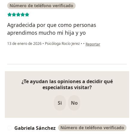
Número de teléfono verificado
Agradecida por que como personas
aprendimos mucho mi hija y yo
en opinión del usuario Yuli
13 de enero de 2026
•
Psicóloga Rocío Jerez
•
•
Reportar
¿Te ayudan las opiniones a decidir qué
especialistas visitar?
Si
No
Gabriela Sánchez
Número de teléfono verificado
G