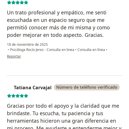
Un trato profesional y empático, me senti
escuchada en un espacio seguro que me
permitió conocer más de mi misma y como
poder mejorar en todo aspecto. Gracias.
18 de noviembre de 2025
•
Psicóloga Rocío Jerez - Consulta en linea
•
Consulta en línea
•
en opinión del usuario Gabriela Sánchez
Reportar
Tatiana Carvajal
Número de teléfono verificado
T
Gracias por todo el apoyo y la claridad que me
brindaste. Tu escucha, tu paciencia y tus
herramientas hicieron una gran diferencia en
mi proceso. Me ayudaste a entenderme mejor y