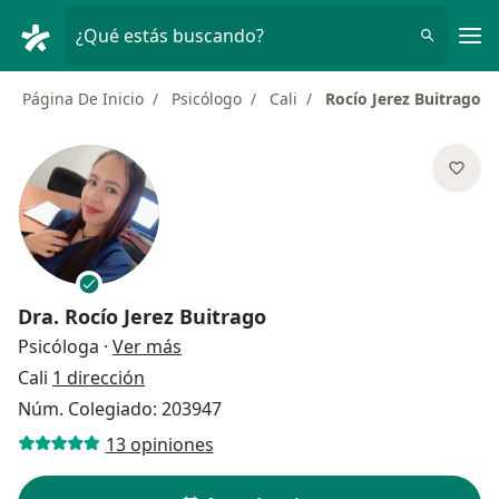
Men
¿Qué estás buscando?
Página De Inicio
Psicólogo
Cali
Rocío Jerez Buitrago
Dra.
Rocío Jerez Buitrago
sobre las especializaciones
Psicóloga
·
Ver más
Cali
1 dirección
Núm. Colegiado: 203947
13 opiniones