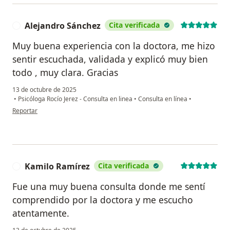
Alejandro Sánchez
Cita verificada
A
Muy buena experiencia con la doctora, me hizo
sentir escuchada, validada y explicó muy bien
todo , muy clara. Gracias
13 de octubre de 2025
•
Psicóloga Rocío Jerez - Consulta en linea
•
Consulta en línea
•
en opinión del usuario Alejandro Sánchez
Reportar
Kamilo Ramírez
Cita verificada
K
Fue una muy buena consulta donde me sentí
comprendido por la doctora y me escucho
atentamente.