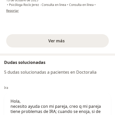
13 de octubre de 2025
•
Psicóloga Rocío Jerez - Consulta en linea
•
Consulta en línea
•
en opinión del usuario Kamilo Ramírez
Reportar
Ver más
opiniones anteriores
Dudas solucionadas
5 dudas solucionadas a pacientes en Doctoralia
Ira
Hola,
necesito ayuda con mi pareja, creo q mi pareja
tiene problemas de IRA; cuando se enoja, si de