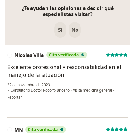
¿Te ayudan las opiniones a decidir qué
especialistas visitar?
Si
No
Nicolas Villa
Cita verificada
N
Excelente profesional y responsabilidad en el
manejo de la situación
22 de noviembre de 2023
•
Consultorio Doctor Rodolfo Briceño
•
Visita medicina general
•
en opinión del usuario Nicolas Villa
Reportar
MN
Cita verificada
M