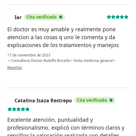
Iar
Cita verificada
I
El doctor es muy amable y realmente pone
atencion a las cosas q uno le comenta y da
explicaciones de los tratamientos y manejos
17 de noviembre de 2023
•
Consultorio Doctor Rodolfo Briceño
•
Visita medicina general
•
en opinión del usuario Iar
Reportar
Catalina Isaza Restrepo
Cita verificada
C
Excelente atención, puntualidad y
profesionalismo, explicó con términos claros y
sencillos la valoración realizada con detalles