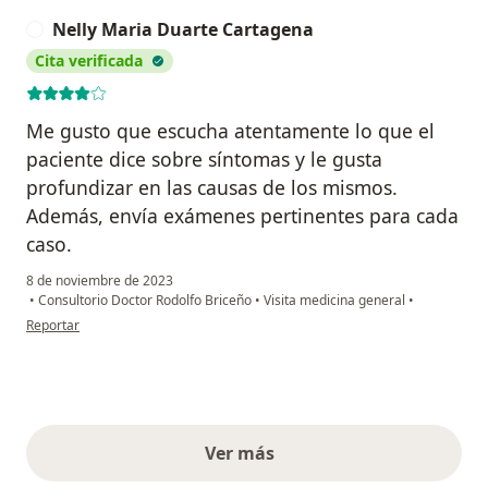
Nelly Maria Duarte Cartagena
N
Cita verificada
Me gusto que escucha atentamente lo que el
paciente dice sobre síntomas y le gusta
profundizar en las causas de los mismos.
Además, envía exámenes pertinentes para cada
caso.
8 de noviembre de 2023
•
Consultorio Doctor Rodolfo Briceño
•
Visita medicina general
•
en opinión del usuario Nelly Maria Duarte Cartagena
Reportar
Ver más
opiniones anteriores