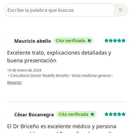
Busca en opiniones
Mauricio abello
Cita verificada
M
Excelente trato, explicaciones detalladas y
buena presentación
18 de enero de 2024
•
Consultorio Doctor Rodolfo Briceño
•
Visita medicina general
•
en opinión del usuario Mauricio abello
Reportar
César Bocanegra
Cita verificada
C
El Dr Briceño es excelente médico y persona