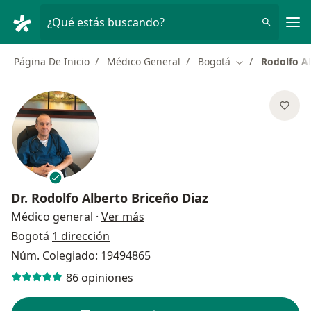
Men
¿Qué estás buscando?
Página De Inicio
Médico General
Bogotá
Rodolfo Al
Cambiar de ciu
Dr.
Rodolfo Alberto Briceño Diaz
sobre las especializaciones
Médico general
·
Ver más
Bogotá
1 dirección
Núm. Colegiado: 19494865
86 opiniones