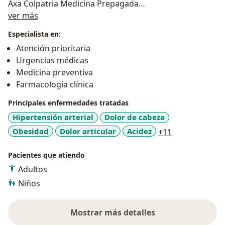
Axa Colpatria Medicina Prepagada
Acerca de mí
Medico asistente consulta de enfermedades
ver más
metabolicas y hormonas con endocrinologia durante 3
Especialista en:
años en EPS compensar .
Atención prioritaria
Urgencias médicas
Medicina preventiva
Farmacologia clínica
Principales enfermedades tratadas
Hipertensión arterial
Dolor de cabeza
a11y_sr_more
Obesidad
Dolor articular
Acidez
+11
Pacientes que atiendo
Adultos
Niños
Mostrar más detalles
sobre la experiencia