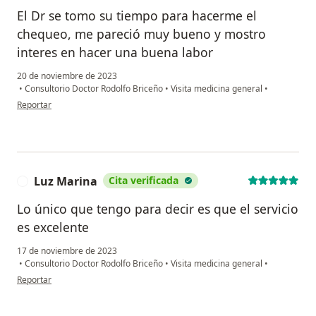
El Dr se tomo su tiempo para hacerme el
chequeo, me pareció muy bueno y mostro
interes en hacer una buena labor
20 de noviembre de 2023
•
Consultorio Doctor Rodolfo Briceño
•
Visita medicina general
•
en opinión del usuario MN
Reportar
Luz Marina
Cita verificada
L
Lo único que tengo para decir es que el servicio
es excelente
17 de noviembre de 2023
•
Consultorio Doctor Rodolfo Briceño
•
Visita medicina general
•
en opinión del usuario Luz Marina
Reportar