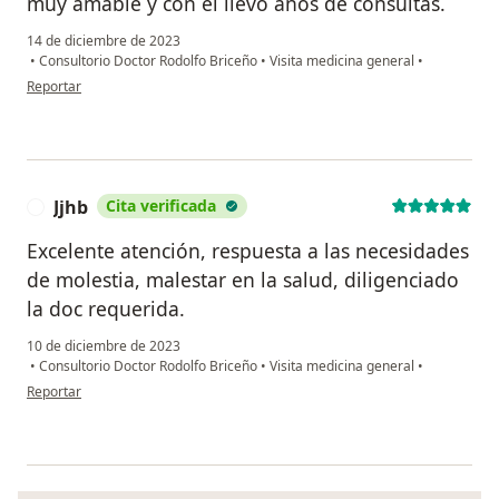
muy amable y con el llevo años de consultas.
14 de diciembre de 2023
•
Consultorio Doctor Rodolfo Briceño
•
Visita medicina general
•
en opinión del usuario César Bocanegra
Reportar
Jjhb
Cita verificada
J
Excelente atención, respuesta a las necesidades
de molestia, malestar en la salud, diligenciado
la doc requerida.
10 de diciembre de 2023
•
Consultorio Doctor Rodolfo Briceño
•
Visita medicina general
•
en opinión del usuario Jjhb
Reportar