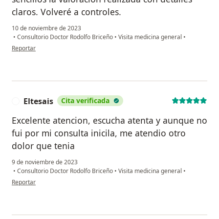
claros. Volveré a controles.
10 de noviembre de 2023
•
Consultorio Doctor Rodolfo Briceño
•
Visita medicina general
•
en opinión del usuario Catalina Isaza Restrepo
Reportar
Eltesais
Cita verificada
E
Excelente atencion, escucha atenta y aunque no
fui por mi consulta inicila, me atendio otro
dolor que tenia
9 de noviembre de 2023
•
Consultorio Doctor Rodolfo Briceño
•
Visita medicina general
•
en opinión del usuario Eltesais
Reportar