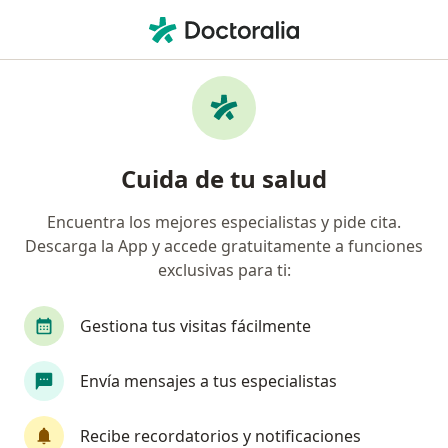
Men
Asesoría Psicológica Y Psicoeducación • Palmira, Valle del Cauca
Filtros
• 1
Seguro
Mapa
Especialistas en Asesoría psicológica y
Cuida de tu salud
psicoeducación Palmira
Encuentra los mejores especialistas y pide cita.
Descarga la App y accede gratuitamente a funciones
¿Qué especialidad estás buscando?
exclusivas para ti:
Psicólogo
Neuropsicólogo
Gestiona tus visitas fácilmente
Envía mensajes a tus especialistas
Recibe recordatorios y notificaciones