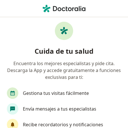
Men
Bichectomía • Bogotá, Cundinamarca
Filtros
• 1
Seguro
Mapa
Especialistas en Bichectomía Bogotá
Cuida de tu salud
Encuentra los mejores especialistas y pide cita.
¿Qué especialidad estás buscando?
Descarga la App y accede gratuitamente a funciones
Odontólogo
Cirujano plástico
Cirujano ma
exclusivas para ti:
Gestiona tus visitas fácilmente
Envía mensajes a tus especialistas
Recibe recordatorios y notificaciones