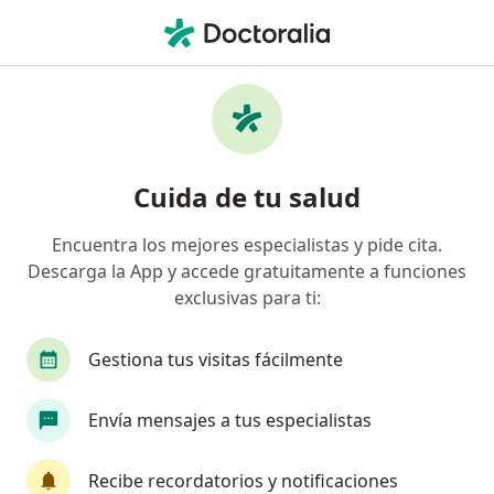
Men
Bichectomía • Bogotá, Cundinamarca
Filtros
• 1
Seguro
Mapa
Especialistas en Bichectomía Bogotá
Cuida de tu salud
Encuentra los mejores especialistas y pide cita.
¿Qué especialidad estás buscando?
Descarga la App y accede gratuitamente a funciones
Odontólogo
Cirujano plástico
Cirujano ma
exclusivas para ti:
Gestiona tus visitas fácilmente
Envía mensajes a tus especialistas
Recibe recordatorios y notificaciones