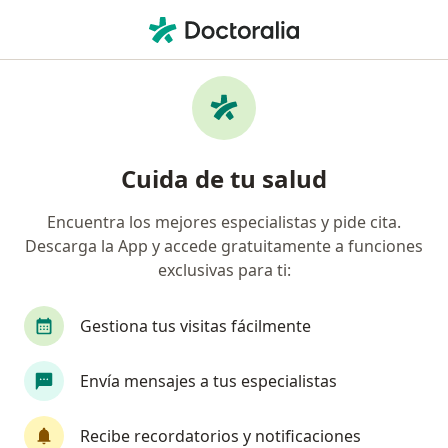
Men
Bichectomía • Bogotá, Cundinamarca
Filtros
• 1
Seguro
Mapa
Especialistas en Bichectomía Bogotá
Cuida de tu salud
Encuentra los mejores especialistas y pide cita.
¿Qué especialidad estás buscando?
Descarga la App y accede gratuitamente a funciones
Odontólogo
Cirujano plástico
Cirujano ma
exclusivas para ti:
Gestiona tus visitas fácilmente
Envía mensajes a tus especialistas
Recibe recordatorios y notificaciones