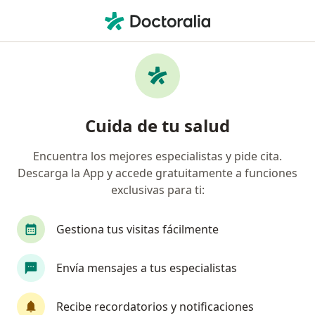
Men
Colecistectomía Laparoscópica • Villavicencio, Meta
Filtros
• 1
Seguro
Mapa
Especialistas en Colecistectomía
Cuida de tu salud
laparoscópica Villavicencio
Encuentra los mejores especialistas y pide cita.
Descarga la App y accede gratuitamente a funciones
¿Qué especialidad estás buscando?
exclusivas para ti:
Cirujano general
Gestiona tus visitas fácilmente
Envía mensajes a tus especialistas
Recibe recordatorios y notificaciones