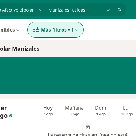
dad, enfermedad o nombre
p. ej. Bogotá
nibles
Más filtros
•
1
polar Manizales
der
Hoy
Mañana
Dom
Lun
ago
7 Ago
8 Ago
9 Ago
10 Ago
La reserva de citas en línea no está