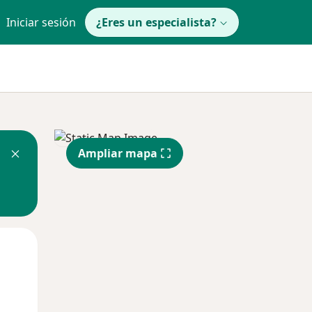
Iniciar sesión
¿Eres un especialista?
Ampliar mapa
Mar
Mié
Jue
11 Ago
12 Ago
13 Ago