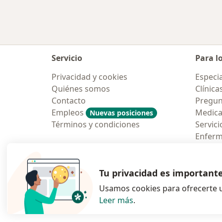
Servicio
Para l
Privacidad y cookies
Especia
Quiénes somos
Clínica
Contacto
Pregun
Empleos
Medic
Nuevas posiciones
Términos y condiciones
Servici
Enfer
Pregun
Aplicac
Tu privacidad es important
Usamos cookies para ofrecerte u
Leer más
.
se abre en una n
se abre 
s
Polska
,
Türkiye
,
España
,