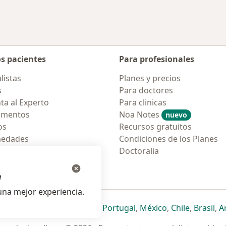
os pacientes
Para profesionales
listas
Planes y precios
s
Para doctores
ta al Experto
Para clinicas
amentos
Noa Notes
nuevo
os
Recursos gratuitos
medades
Condiciones de los Planes
tas Frecuentes
Doctoralia
ión para móvil
e
na mejor experiencia.
ueva pestaña
en una nueva pestaña
e abre en una nueva pestaña
se abre en una nueva pestaña
se abre en una nueva pestaña
se abre en una nueva pestaña
se abre en una nueva p
se abre en una
se abre e
se
Italia
,
Deutschland
,
Česko
,
Portugal
,
México
,
Chile
,
Brasil
,
A