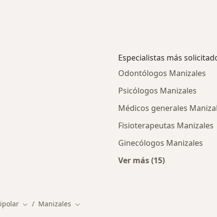
Especialistas más solicitad
Odontólogos Manizales
Psicólogos Manizales
Médicos generales Maniza
Fisioterapeutas Manizales
Ginecólogos Manizales
Ver más (15)
ios en Manizales
Más en esta categor
ipolar
Manizales
Cambiar de ciudad
Cambiar de ciudad