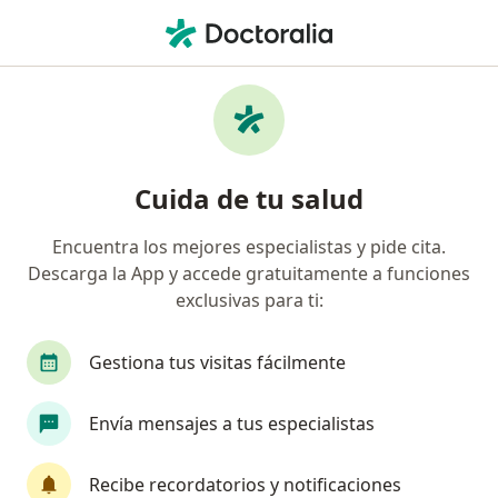
Men
Psicoterapia De Pareja • Manizales, Caldas
Filtros
• 1
Seguro
Mapa
Especialistas en Psicoterapia de pareja
Cuida de tu salud
Manizales
Encuentra los mejores especialistas y pide cita.
Descarga la App y accede gratuitamente a funciones
¿Qué especialidad estás buscando?
exclusivas para ti:
Psicólogo
Psiquiatra
Sexólogo
Fisio
Gestiona tus visitas fácilmente
Envía mensajes a tus especialistas
Recibe recordatorios y notificaciones