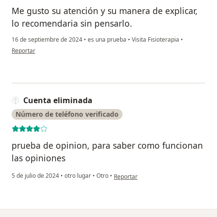
Me gusto su atención y su manera de explicar,
lo recomendaria sin pensarlo.
16 de septiembre de 2024
•
es una prueba
•
Visita Fisioterapia
•
en opinión del usuario Paciente
Reportar
Cuenta eliminada
Número de teléfono verificado
prueba de opinion, para saber como funcionan
las opiniones
en opinión del usuario Cuenta elimina
5 de julio de 2024
•
otro lugar
•
Otro
•
Reportar