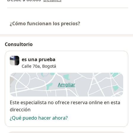
¿Cómo funcionan los precios?
Consultorio
es una prueba
Calle 70a,
Bogotá
Ampliar
se abre en una nueva pestañ
Disponibilidad
Este especialista no ofrece reserva online en esta
dirección
¿Qué puedo hacer ahora?