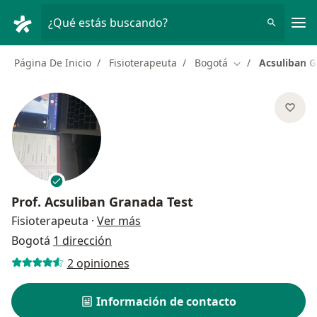
Men
¿Qué estás buscando?
Página De Inicio
Fisioterapeuta
Bogotá
Acsuliban G
Cambiar de ciud
Prof.
Acsuliban Granada Test
sobre las especializaciones
Fisioterapeuta
·
Ver más
Bogotá
1 dirección
2 opiniones
Información de contacto