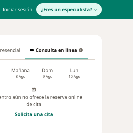
Iniciar sesión
¿Eres un especialista?
presencial
Consulta en línea
resencial
Consulta en línea
Mañana
Dom
Lun
Mar
Mié
8 Ago
9 Ago
10 Ago
11 Ago
12 Ag
entro aún no ofrece la reserva online
de cita
Solicita una cita
olucionadas (10)