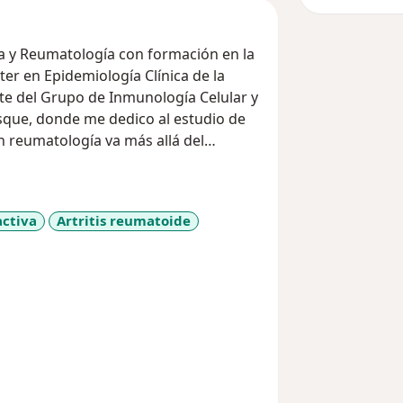
na y Reumatología con formación en la
er en Epidemiología Clínica de la
rte del Grupo de Inmunología Celular y
sque, donde me dedico al estudio de
reumatología va más allá del
aje integral y holístico, combinando
ategias que incluyen el deporte, la
stilo de vida saludable. Además,
activa
Artritis reumatoide
dad, en el cual el paciente es un
more_diseases
to. Mi objetivo es conformar un equipo
cisiones informadas para lograr un
calidad de vida, disminuir el dolor con
 bienestar general. Si buscas un
innovador, participativo y centrado
pañarte en este camino hacia una