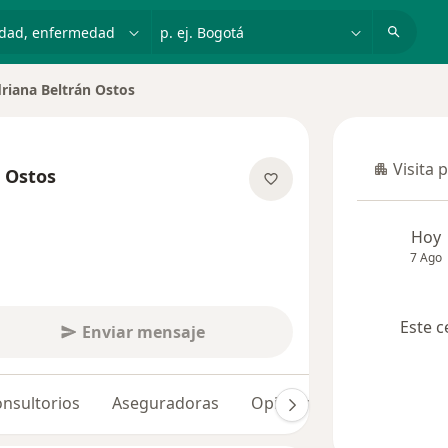
dad, enfermedad o nombre
p. ej. Bogotá
riana Beltrán Ostos
r de ciudad
Visita 
 Ostos
Visita p
obre las especializaciones
Hoy
7 Ago
Este c
Enviar mensaje
nsultorios
Aseguradoras
Opiniones (6)
Dudas s