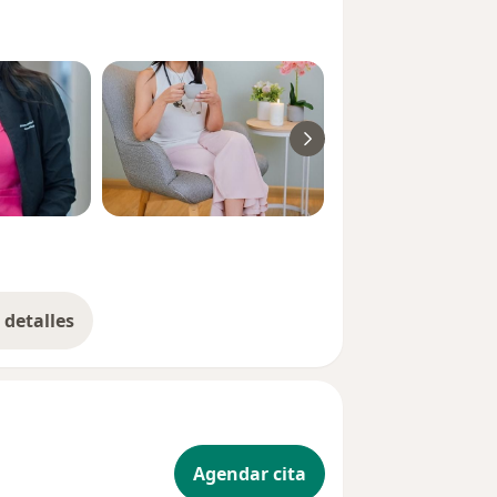
ñarte en el diagnóstico, tratamiento
articulaciones, huesos, músculos y
 como artritis reumatoide, lupus,
litis anquilosante, vasculitis, y
ersonalizada, basada en los últimos
vida, aliviar el dolor y preservar tu
remos el camino más adecuado para tu
detalles
bre la experiencia
Agendar cita