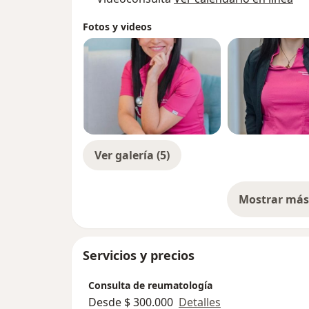
Fotos y videos
Como reumatóloga, estoy aquí para acompa
y control de enfermedades que afectan tus 
sistema inmunológico. Atiendo condiciones
fibromialgia, artrosis, osteoporosis, espondi
muchas otras enfermedades autoinmunes.
Mi compromiso es ofrecerte una atención p
Ver galería (5)
avances médicos, para mejorar tu calidad de 
movilidad.
Cada paciente es único, y juntos encontra
Mostrar más 
so
bienestar.
Servicios y precios
Consulta de reumatología
Desde $ 300.000
Detalles