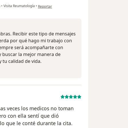
en opinión del usuario Carol Mejia
n
•
Visita Reumatología
•
Reportar
abras. Recibir este tipo de mensajes
erda por qué hago mi trabajo con
iempre será acompañarte con
y buscar la mejor manera de
 tu calidad de vida.
has veces los medicos no toman
ro con ella sentí que dió
o que le conté durante la cita.