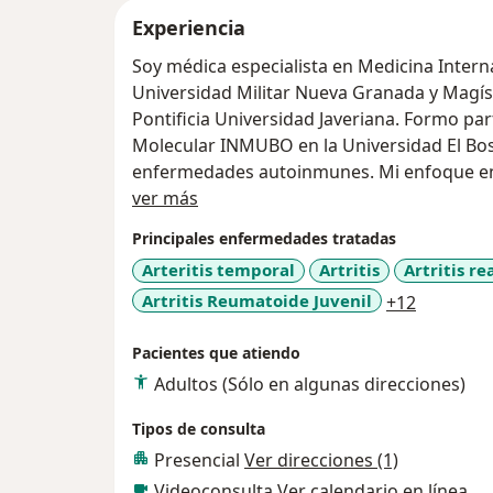
Experiencia
Soy médica especialista en Medicina Inter
Universidad Militar Nueva Granada y Magíst
Pontificia Universidad Javeriana. Formo pa
Molecular INMUBO en la Universidad El Bo
enfermedades autoinmunes. Mi enfoque en 
Acerca de mí
tratamiento convencional. Creo en un abord
ver más
la medicina basada en la evidencia con estr
Principales enfermedades tratadas
alimentación, técnicas de relajación, y un e
Arteritis temporal
Artritis
Artritis re
promuevo un manejo conjunto de la enferme
a11y_sr_
Artritis Reumatoide Juvenil
+12
participante activo en su propio tratamien
médico-paciente, donde juntos tomemos de
Pacientes que atiendo
mejor control de la enfermedad, mejorar la 
un mínimo de medicamentos, y potenciar el
Adultos (Sólo en algunas direcciones)
tratamiento personalizado, con un enfoque 
Tipos de consulta
en tu bienestar, estaré encantada de acom
Presencial
Ver direcciones (1)
mejor salud.
Videoconsulta
Ver calendario en línea