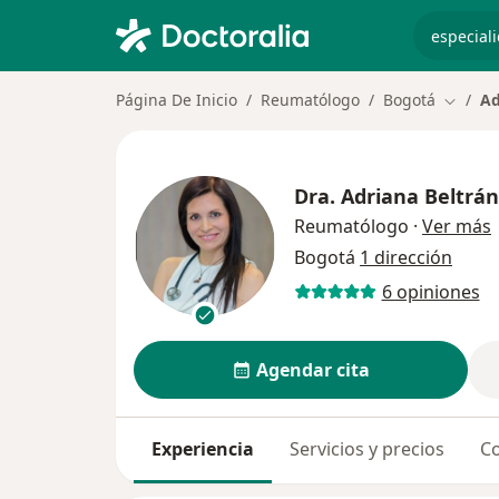
especiali
Página De Inicio
Reumatólogo
Bogotá
Ad
Cambia
Dra.
Adriana Beltrán
s
Reumatólogo
·
Ver más
Bogotá
1 dirección
6 opiniones
Agendar cita
Experiencia
Servicios y precios
Co