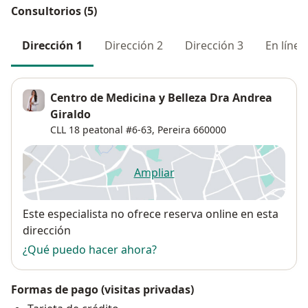
Consultorios (5)
Dirección 1
Dirección 2
Dirección 3
En línea
Centro de Medicina y Belleza Dra Andrea
Giraldo
CLL 18 peatonal #6-63,
Pereira
660000
Ampliar
se abre en una nueva pestañ
Disponibilidad
Este especialista no ofrece reserva online en esta
dirección
¿Qué puedo hacer ahora?
Formas de pago (visitas privadas)