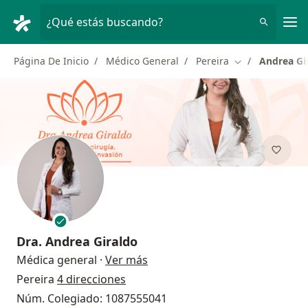
Men
¿Qué estás buscando?
Página De Inicio
Médico General
Pereira
Andrea Gi
Cambiar de ciu
Dra.
Andrea Giraldo
sobre las especializaciones
Médica general
·
Ver más
Pereira
4 direcciones
Núm. Colegiado: 1087555041