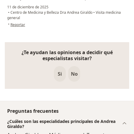
11 de diciembre de 2025
•
Centro de Medicina y Belleza Dra Andrea Giraldo
•
Visita medicina
general
en opinión del usuario Betsy Ariza
•
Reportar
¿Te ayudan las opiniones a decidir qué
especialistas visitar?
Si
No
Preguntas frecuentes
¿Cuáles son las especialidades principales de Andrea
Giraldo?