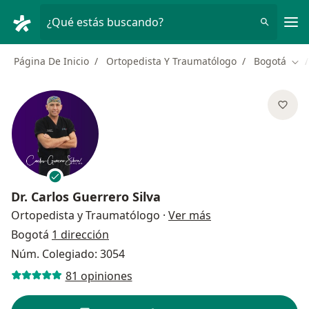
Men
¿Qué estás buscando?
Página De Inicio
Ortopedista Y Traumatólogo
Bogotá
Cam
Dr.
Carlos Guerrero Silva
sobre las especial
Ortopedista y Traumatólogo
·
Ver más
Bogotá
1 dirección
Núm. Colegiado: 3054
81 opiniones