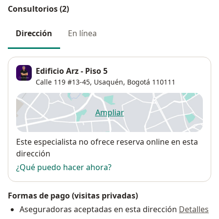
Consultorios (2)
Dirección
En línea
Edificio Arz - Piso 5
Calle 119 #13-45,
Usaquén
,
Bogotá
110111
Ampliar
se abre en una nueva pestañ
Disponibilidad
Este especialista no ofrece reserva online en esta
dirección
¿Qué puedo hacer ahora?
Formas de pago (visitas privadas)
Aseguradoras aceptadas en esta dirección
Detalles