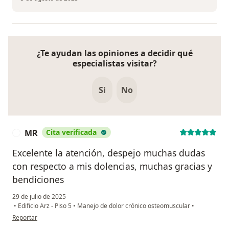
¿Te ayudan las opiniones a decidir qué
especialistas visitar?
Si
No
MR
Cita verificada
M
Excelente la atención, despejo muchas dudas
con respecto a mis dolencias, muchas gracias y
bendiciones
29 de julio de 2025
•
Edificio Arz - Piso 5
•
Manejo de dolor crónico osteomuscular
•
en opinión del usuario MR
Reportar