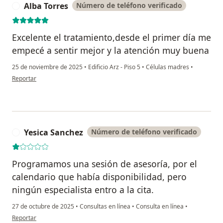
Alba Torres
Número de teléfono verificado
A
Excelente el tratamiento,desde el primer día me
empecé a sentir mejor y la atención muy buena
25 de noviembre de 2025
•
Edificio Arz - Piso 5
•
Células madres
•
en opinión del usuario Alba Torres
Reportar
Yesica Sanchez
Número de teléfono verificado
Y
Programamos una sesión de asesoría, por el
calendario que había disponibilidad, pero
ningún especialista entro a la cita.
27 de octubre de 2025
•
Consultas en línea
•
Consulta en línea
•
en opinión del usuario Yesica Sanchez
Reportar