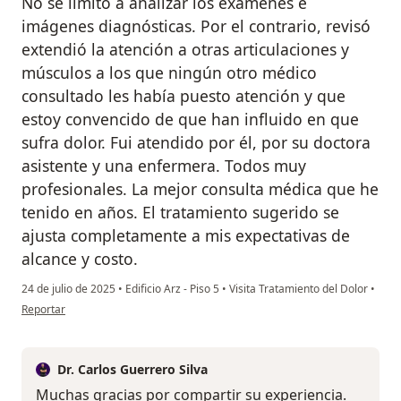
No se limitó a analizar los exámenes e
imágenes diagnósticas. Por el contrario, revisó
extendió la atención a otras articulaciones y
músculos a los que ningún otro médico
consultado les había puesto atención y que
estoy convencido de que han influido en que
sufra dolor. Fui atendido por él, por su doctora
asistente y una enfermera. Todos muy
profesionales. La mejor consulta médica que he
tenido en años. El tratamiento sugerido se
ajusta completamente a mis expectativas de
alcance y costo.
24 de julio de 2025
•
Edificio Arz - Piso 5
•
Visita Tratamiento del Dolor
•
en opinión del usuario M. G.
Reportar
Dr. Carlos Guerrero Silva
Muchas gracias por compartir su experiencia.