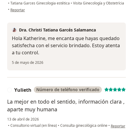
•
Tatiana Garces Ginecologia estética
•
Visita Ginecología y Obstetrícia
en opinión del usuario Kathe
•
Reportar
Dra. Christi Tatiana Garcés Salamanca
Hola Katherine, me encanta que hayas quedado
satisfecha con el servicio brindado. Estoy atenta
a tu control.
5 de mayo de 2026
Yulieth
Número de teléfono verificado
Y
La mejor en todo el sentido, información clara ,
aparte muy humana
13 de abril de 2026
en opinión de
•
Consultorio virtual (en línea)
•
Consulta ginecológica online
•
Reportar