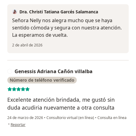
Dra. Christi Tatiana Garcés Salamanca
Señora Nelly nos alegra mucho que se haya
sentido cómoda y segura con nuestra atención.
La esperamos de vuelta.
2 de abril de 2026
Genessis Adriana Cañón villalba
G
Número de teléfono verificado
Excelente atención brindada, me gustó sin
duda acudiria nuevamente a otra consulta
24 de marzo de 2026
•
Consultorio virtual (en línea)
•
Consulta en línea
en opinión del usuario Genessis Adriana Cañón villalba
•
Reportar