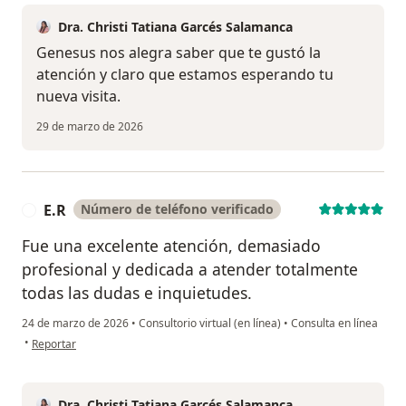
Dra. Christi Tatiana Garcés Salamanca
Genesus nos alegra saber que te gustó la
atención y claro que estamos esperando tu
nueva visita.
29 de marzo de 2026
E.R
Número de teléfono verificado
E
Fue una excelente atención, demasiado
profesional y dedicada a atender totalmente
todas las dudas e inquietudes.
24 de marzo de 2026
•
Consultorio virtual (en línea)
•
Consulta en línea
en opinión del usuario E.R
•
Reportar
Dra. Christi Tatiana Garcés Salamanca