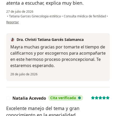
atenta a escuchar, explica muy bien.
27 de julio de 2026
•
Tatiana Garces Ginecologia estética
•
Consulta médica de fertilidad
•
en opinión del usuario Mayra M
Reportar
Dra. Christi Tatiana Garcés Salamanca
Mayra muchas gracias por tomarte el tiempo de
calificarnos y por escogernos para acompañarte
en este hermoso proceso preconcepcional. Te
estaremos esperando.
28 de julio de 2026
Natalia Acevedo
Cita verificada
N
Excelente manejo del tema y gran
conocimiento en la especialidad