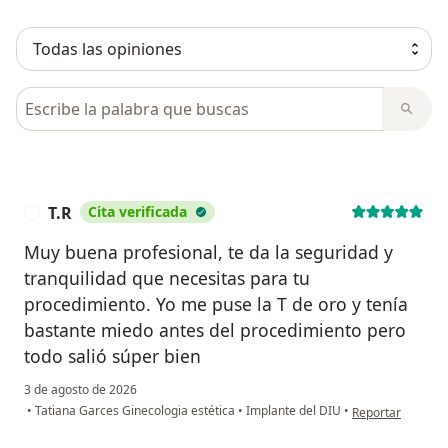
Busca en opiniones
T.R
Cita verificada
T
Muy buena profesional, te da la seguridad y
tranquilidad que necesitas para tu
procedimiento. Yo me puse la T de oro y tenía
bastante miedo antes del procedimiento pero
todo salió súper bien
3 de agosto de 2026
en opinión del us
•
Tatiana Garces Ginecologia estética
•
Implante del DIU
•
Reportar