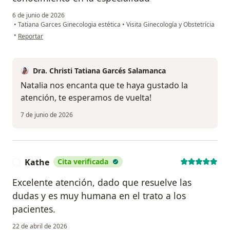
6 de junio de 2026
•
Tatiana Garces Ginecologia estética
•
Visita Ginecología y Obstetrícia
en opinión del usuario Natalia Acevedo
•
Reportar
Dra. Christi Tatiana Garcés Salamanca
Natalia nos encanta que te haya gustado la
atención, te esperamos de vuelta!
7 de junio de 2026
Kathe
Cita verificada
K
Excelente atención, dado que resuelve las
dudas y es muy humana en el trato a los
pacientes.
22 de abril de 2026