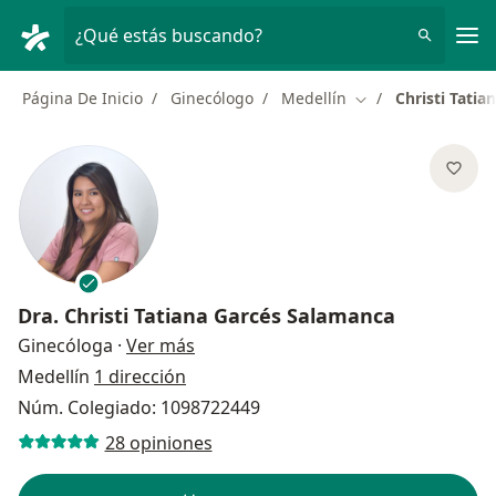
Men
¿Qué estás buscando?
Página De Inicio
Ginecólogo
Medellín
Christi Tati
Cambiar de ciudad
Dra.
Christi Tatiana Garcés Salamanca
sobre las especializaciones
Ginecóloga
·
Ver más
Medellín
1 dirección
Núm. Colegiado: 1098722449
28 opiniones