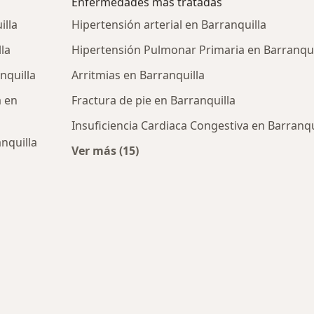
Enfermedades más tratadas
illa
Hipertensión arterial en Barranquilla
la
Hipertensión Pulmonar Primaria en Barranqui
nquilla
Arritmias en Barranquilla
a en
Fractura de pie en Barranquilla
Insuficiencia Cardiaca Congestiva en Barranqu
nquilla
Ver más (15)
Más en esta categoría: Enfermedades
icos más populares