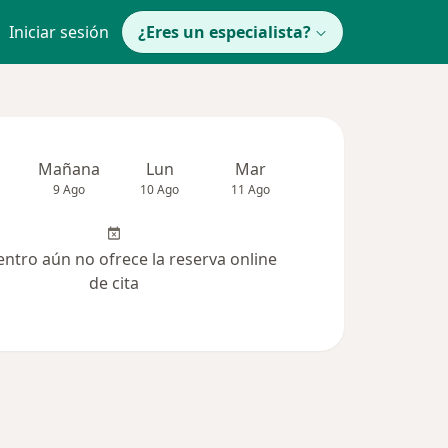
Iniciar sesión
¿Eres un especialista?
Mañana
Lun
Mar
Mié
Jue
9 Ago
10 Ago
11 Ago
12 Ago
13 Ag
entro aún no ofrece la reserva online
de cita