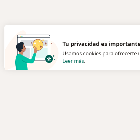
Tu privacidad es important
Usamos cookies para ofrecerte u
Leer más
.
Servicio
Para l
Privacidad y cookies
Especia
Quiénes somos
Clínica
Contacto
Pregun
Empleos
Medic
Nuevas posiciones
Términos y condiciones
Servici
Enfer