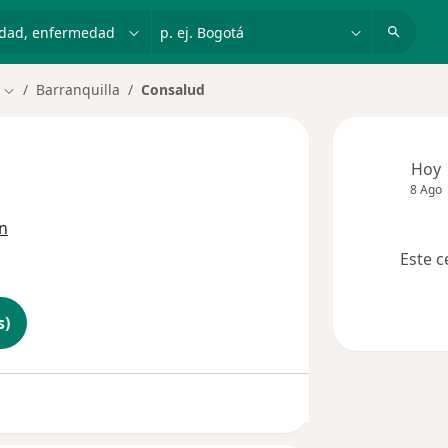
dad, enfermedad o nombre
p. ej. Bogotá
Barranquilla
Consalud
Cambiar de ciudad
Hoy
8 Ago
ón
Este c
s)