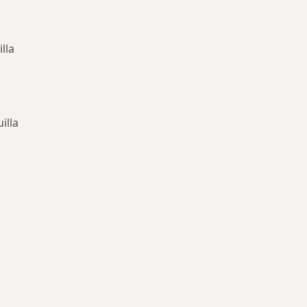
lla
illa
 más tratadas