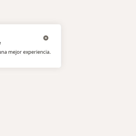
e
na mejor experiencia.
os pacientes
Para profesionales
listas
Planes y precios
s
Para doctores
ta al Experto
Para clinicas
amentos
Noa Notes
nuevo
os
Recursos gratuitos
medades
Condiciones de los Planes