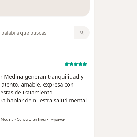
 opiniones
opiniones
 Dr Medina generan tranquilidad y
o, atento, amable, expresa con
estas de tratamiento.
ra hablar de nuestra salud mental
en opinión del usuario NAS
io Medina
•
Consulta en línea
•
Reportar