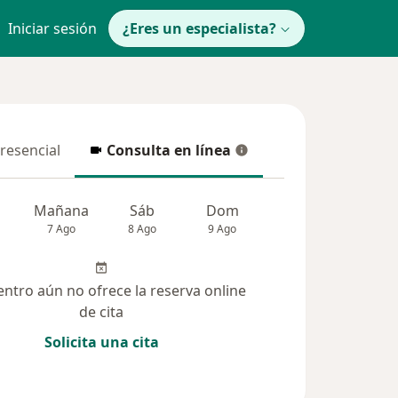
Iniciar sesión
¿Eres un especialista?
presencial
Consulta en línea
resencial
Consulta en línea
Mañana
Sáb
Dom
Lun
Mar
7 Ago
8 Ago
9 Ago
10 Ago
11 Ag
entro aún no ofrece la reserva online
de cita
Solicita una cita
solucionadas (7)