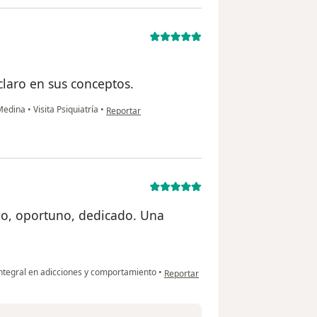
claro en sus conceptos.
en opinión del usuario Gloria Aguilera
 Medina
•
Visita Psiquiatría
•
Reportar
lo, oportuno, dedicado. Una
en opinión del usuario Adriana Lerma
ntegral en adicciones y comportamiento
•
Reportar