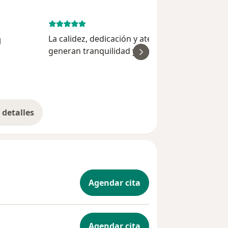
August 5, 
La calidez, dedicación y atención del Dr Medin
l
generan tranquilidad y confianza durante la cit
ver
Es receptivo, atento, amable, expresa con
claridad sus recomendaciones y propuestas d
tratamiento. D...
detalles
bre la experiencia
Agendar cita
Agendar cita