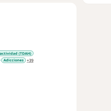
ractividad (TDAH)
a11y_sr_more_diseases
Adicciones
+39