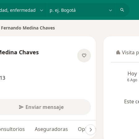
dad, enfermedad o nombre
p. ej. Bogotá
o Fernando Medina Chaves
e ciudad
Medina Chaves
Visita 
Visita p
e las especializaciones
Hoy
013
6 Ago
Este c
Enviar mensaje
nsultorios
Aseguradoras
Opiniones (27)
Dudas 