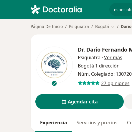
especiali
Página De Inicio
Psiquiatra
Bogotá
Dari
Cambiar d
Dr.
Dario Fernando 
sobr
Psiquiatra
·
Ver más
Bogotá
1 dirección
Núm. Colegiado: 13072
27 opiniones
Agendar cita
Experiencia
Servicios y precios
Co