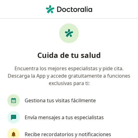
Men
Adicción A Las Drogas • Bogotá, Cundinamarca
Filtros
• 1
Seguro
Mapa
Especialistas en Adicción a las drogas en
Cuida de tu salud
Bogotá
Encuentra los mejores especialistas y pide cita.
Descarga la App y accede gratuitamente a funciones
¿Qué especialidad estás buscando?
exclusivas para ti:
Psicólogo
Psiquiatra
Neuropsicólogo
Gestiona tus visitas fácilmente
Envía mensajes a tus especialistas
Recibe recordatorios y notificaciones