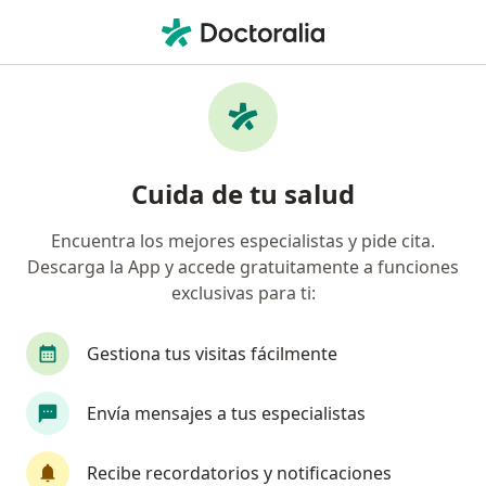
Men
Ludopatía Compulsiva • Bogotá, Cundinamarca
Filtros
• 1
Seguro
Mapa
Especialistas en Ludopatía compulsiva en
Cuida de tu salud
Bogotá
Encuentra los mejores especialistas y pide cita.
Descarga la App y accede gratuitamente a funciones
¿Qué especialidad estás buscando?
exclusivas para ti:
Psicólogo
Psiquiatra
Neuropsicólogo
Gestiona tus visitas fácilmente
Envía mensajes a tus especialistas
Recibe recordatorios y notificaciones