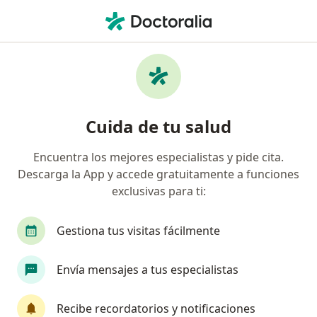
Men
Abuso Del Alcohol Y Alcoholismo Dependencia Del Alcohol • Bogotá, Cundinamarca
Filtros
• 1
Seguro
Mapa
Especialistas en Abuso del alcohol y
Cuida de tu salud
alcoholismo (dependencia del alcohol) en
Bogotá
Encuentra los mejores especialistas y pide cita.
Descarga la App y accede gratuitamente a funciones
¿Qué especialidad estás buscando?
exclusivas para ti:
Psicólogo
Psiquiatra
Neuropsicólogo
Gestiona tus visitas fácilmente
Envía mensajes a tus especialistas
Recibe recordatorios y notificaciones