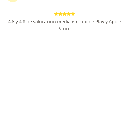
4.8 y 4.8 de valoración media en Google Play y Apple
Nuevo perfil en Doctoralia
Store
Prof. Esmeralda Rosa Ariza Hernández
Psicólogo
16 opiniones
Dirección
En línea
Avenida Carrera 15 #124-29, Bogotá
•
Mapa
consulta presencial en psicoterapia cognitivo conductual
Consulta psicológica infantil
$ 150.000
Este especialista no ofrece reserva de cita en línea en esta dirección.
Solicita una cita