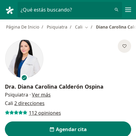
Men
¿Qué estás buscando?
Página De Inicio
Psiquiatra
Cali
Diana Carolina Cal
Cambiar de ciudad
Dra.
Diana Carolina Calderón Ospina
sobre las especializaciones
Psiquiatra
·
Ver más
Cali
2 direcciones
112 opiniones
Agendar cita