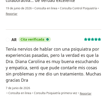
colaborativa… de verdad excelente
19 de junio de 2026
•
Consulta en linea
•
Consulta Control Psiquiatría
•
en opinión del usuario Yiseth Ospino
Reportar
AR
Cita verificada
A
Tenía nervios de hablar con una psiquiatra por
experiencias pasadas, pero la verdad es que la
Dra. Diana Carolina es muy buena escuchando
y empatica, senti que pude contarle mis cosas
sin problemas y me dio un tratamiento. Muchas
gracias Dra
7 de junio de 2026
en opinión del usuar
•
Consulta en linea
•
Consulta Psiquiatría primera vez
•
Reportar