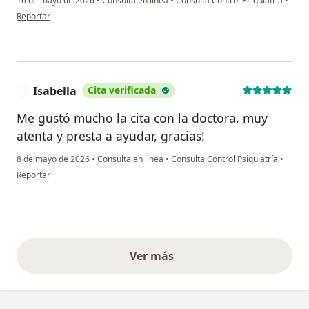
16 de mayo de 2026
•
Consulta en linea
•
Consulta Control Psiquiatría
•
en opinión del usuario Javier M
Reportar
Isabella
Cita verificada
I
Me gustó mucho la cita con la doctora, muy
atenta y presta a ayudar, gracias!
8 de mayo de 2026
•
Consulta en linea
•
Consulta Control Psiquiatría
•
en opinión del usuario Isabella
Reportar
Ver más
opiniones anteriores