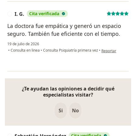
I. G.
Cita verificada
I
La doctora fue empática y generó un espacio
seguro. También fue eficiente con el tiempo.
19 de julio de 2026
en opinión del usuari
•
Consulta en linea
•
Consulta Psiquiatría primera vez
•
Reportar
¿Te ayudan las opiniones a decidir qué
especialistas visitar?
Si
No
Sebastián Hernández
Cita verificada
S