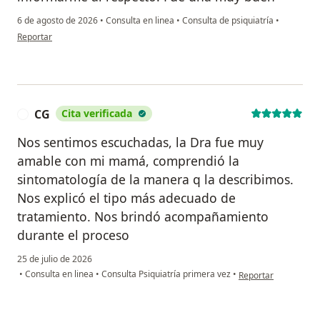
6 de agosto de 2026
•
Consulta en linea
•
Consulta de psiquiatría
•
en opinión del usuario Val
Reportar
CG
Cita verificada
C
Nos sentimos escuchadas, la Dra fue muy
amable con mi mamá, comprendió la
sintomatología de la manera q la describimos.
Nos explicó el tipo más adecuado de
tratamiento. Nos brindó acompañamiento
durante el proceso
25 de julio de 2026
en opinión del usuar
•
Consulta en linea
•
Consulta Psiquiatría primera vez
•
Reportar