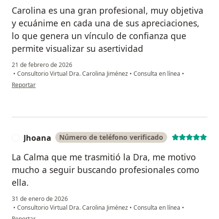
Carolina es una gran profesional, muy objetiva
y ecuánime en cada una de sus apreciaciones,
lo que genera un vínculo de confianza que
permite visualizar su asertividad
21 de febrero de 2026
•
Consultorio Virtual Dra. Carolina Jiménez
•
Consulta en línea
•
en opinión del usuario Juan G
Reportar
Jhoana
Número de teléfono verificado
J
La Calma que me trasmitió la Dra, me motivo
mucho a seguir buscando profesionales como
ella.
31 de enero de 2026
•
Consultorio Virtual Dra. Carolina Jiménez
•
Consulta en línea
•
en opinión del usuario Jhoana
Reportar