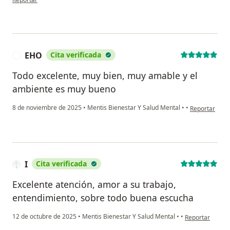
EHO
Cita verificada
E
Todo excelente, muy bien, muy amable y el
ambiente es muy bueno
en opinión de
8 de noviembre de 2025
•
Mentis Bienestar Y Salud Mental
•
•
Reportar
I
Cita verificada
Excelente atención, amor a su trabajo,
entendimiento, sobre todo buena escucha
en opinión del u
12 de octubre de 2025
•
Mentis Bienestar Y Salud Mental
•
•
Reportar