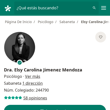
Men
¿Qué estás buscando?
Página De Inicio
Psicólogo
Sabaneta
Elsy Carolina J
Dra.
Elsy Carolina Jimenez Mendoza
sobre las especializaciones
Psicólogo
·
Ver más
Sabaneta
1 dirección
Núm. Colegiado: 244790
58 opiniones