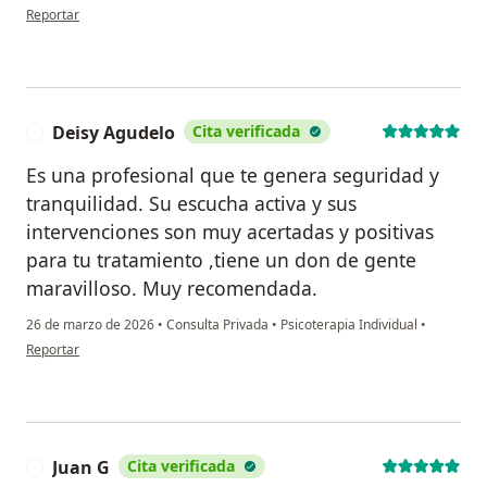
en opinión del usuario Camila
Reportar
Deisy Agudelo
Cita verificada
D
Es una profesional que te genera seguridad y
tranquilidad. Su escucha activa y sus
intervenciones son muy acertadas y positivas
para tu tratamiento ,tiene un don de gente
maravilloso. Muy recomendada.
26 de marzo de 2026
•
Consulta Privada
•
Psicoterapia Individual
•
en opinión del usuario Deisy Agudelo
Reportar
Juan G
Cita verificada
J