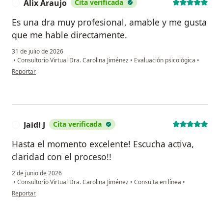
Alix Araujo
Cita verificada
A
Es una dra muy profesional, amable y me gusta
que me hable directamente.
31 de julio de 2026
•
Consultorio Virtual Dra. Carolina Jiménez
•
Evaluación psicológica
•
en opinión del usuario Alix Araujo
Reportar
Jaidi J
Cita verificada
J
Hasta el momento excelente! Escucha activa,
claridad con el proceso!!
2 de junio de 2026
•
Consultorio Virtual Dra. Carolina Jiménez
•
Consulta en línea
•
en opinión del usuario Jaidi J
Reportar