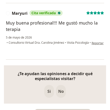
Maryuri
Cita verificada
M
Muy buena profesional!!! Me gustó mucho la
terapia
5 de mayo de 2026
en opinión de
•
Consultorio Virtual Dra. Carolina Jiménez
•
Visita Psicología
•
Reportar
¿Te ayudan las opiniones a decidir qué
especialistas visitar?
Si
No