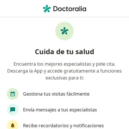
Men
Adicciones • Cali, Valle del Cauca
Filtros
• 1
Seguro
Mapa
Especialistas en Adicciones en Cali
Cuida de tu salud
Encuentra los mejores especialistas y pide cita.
¿Qué especialidad estás buscando?
Descarga la App y accede gratuitamente a funciones
Psicólogo
Psiquiatra
Sexólogo
Psicoa
exclusivas para ti:
Gestiona tus visitas fácilmente
Envía mensajes a tus especialistas
Recibe recordatorios y notificaciones