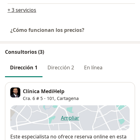
+ 3 servicios
¿Cómo funcionan los precios?
Consultorios (3)
Dirección 1
Dirección 2
En línea
Clínica MediHelp
Cra. 6 # 5 - 101,
Cartagena
Ampliar
se abre en una nueva pestañ
Disponibilidad
Este especialista no ofrece reserva online en esta