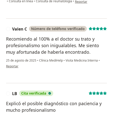
en opinión del usuario ren
•
Consulta en línea
•
Consulta de reumatología
•
Reportar
Valen C
Número de teléfono verificado
V
Recomiendo al 100% a el doctor su trato y
profesionalismo son inigualables. Me siento
muy afortunada de haberla encontrado.
25 de agosto de 2025
•
Clínica MediHelp
•
Visita Medicina Interna
•
en opinión del usuario Valen C
Reportar
LB
Cita verificada
L
Explicó el posible diagnóstico con paciencia y
mucho profesionalismo