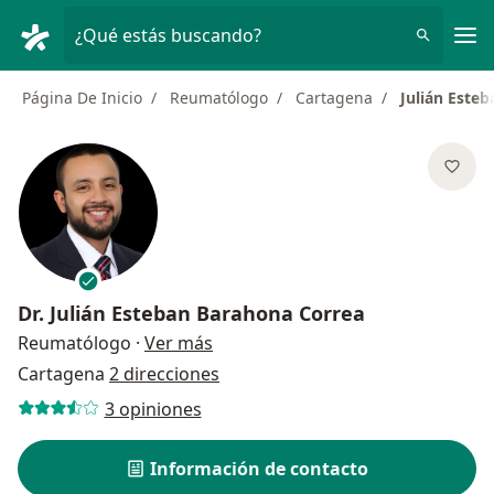
Men
¿Qué estás buscando?
Página De Inicio
Reumatólogo
Cartagena
Julián Este
Dr.
Julián Esteban Barahona Correa
sobre las especializaciones
Reumatólogo
·
Ver más
Cartagena
2 direcciones
3 opiniones
Información de contacto