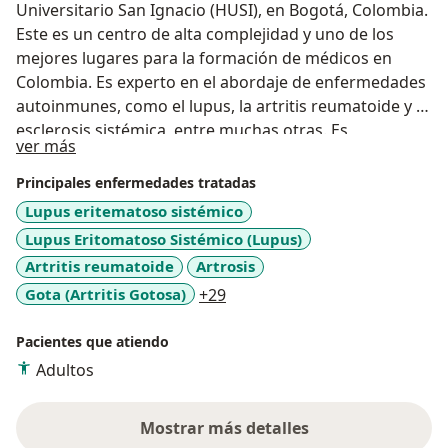
Universitario San Ignacio (HUSI), en Bogotá, Colombia.
Este es un centro de alta complejidad y uno de los
mejores lugares para la formación de médicos en
Colombia. Es experto en el abordaje de enfermedades
autoinmunes, como el lupus, la artritis reumatoide y la
esclerosis sistémica, entre muchas otras. Es
Acerca de mí
ver más
especialista en el manejo de síntomas articulares y
musculares, como la artritis y el dolor crónico. Cuenta
Principales enfermedades tratadas
con 9 años de experiencia como médico y ha realizado
Lupus eritematoso sistémico
prácticas en EE. UU. (Jackson Memorial Hospital,
Lupus Eritomatoso Sistémico (Lupus)
Miami, Florida) y Portugal (Centro Hospitalario y
Artritis reumatoide
Artrosis
Universitario de Coímbra). Se ha desempeñado como
a11y_sr_more_diseases
Gota (Artritis Gotosa)
+29
médico internista a cargo de pacientes hospitalizados
y de urgencias en el HUSI, donde también ha
Pacientes que atiendo
participado en la formación de médicos internistas. La
educación es una de sus pasiones. También ha
Adultos
trabajado como médico de consulta externa en la
Unidad de Enfermedades Infecciosas del mismo
Mostrar más detalles
sobre la experiencia
centro, donde atendió a pacientes con diversos tipos