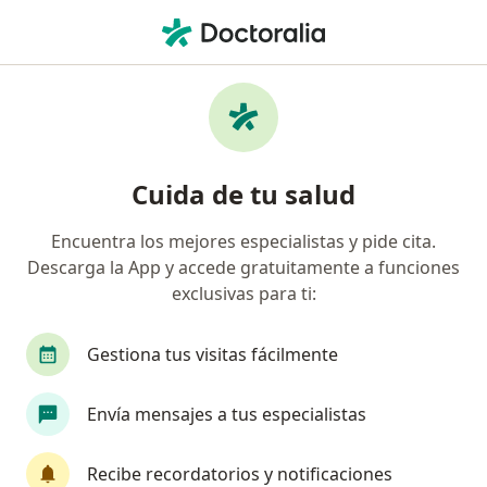
Men
Deseo Sexual Hipoactivo • Bogotá, Cundinamarca
Filtros
• 1
Seguro
Mapa
Especialistas en Deseo sexual hipoactivo en
Cuida de tu salud
Bogotá
Encuentra los mejores especialistas y pide cita.
Descarga la App y accede gratuitamente a funciones
¿Qué especialidad estás buscando?
exclusivas para ti:
Psicólogo
Sexólogo
Médico general
N
Gestiona tus visitas fácilmente
Envía mensajes a tus especialistas
Recibe recordatorios y notificaciones