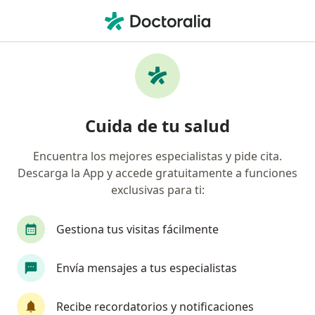
Men
¿Qué estás buscando?
Página De Inicio
Enfermedades
Enfermedad Hemorroidal
Enfermedad hemorroidal -
Cuida de tu salud
Información, expertos y
Encuentra los mejores especialistas y pide cita.
preguntas frecuentes
Descarga la App y accede gratuitamente a funciones
exclusivas para ti:
Gestiona tus visitas fácilmente
Información
Envía mensajes a tus especialistas
Recibe recordatorios y notificaciones