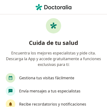
Men
Enuresis • Bogotá, Cundinamarca
Filtros
• 1
Seguro
Mapa
Especialistas en Enuresis en Bogotá
Cuida de tu salud
Encuentra los mejores especialistas y pide cita.
¿Qué especialidad estás buscando?
Descarga la App y accede gratuitamente a funciones
Psicólogo
Pediatra
Terapeuta complemen
exclusivas para ti:
Gestiona tus visitas fácilmente
Envía mensajes a tus especialistas
Recibe recordatorios y notificaciones