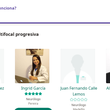
unciona?
tifocal progresiva
rez
Ingrid García
Juan Fernando Calle
A
Lemos
Neurólogo
Pereira
Neurólogo
Medellín