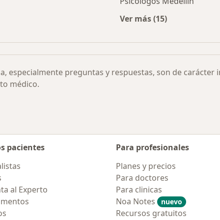
Psicólogos Medellín
Ver más (15)
rmedades
Más en esta categor
ia, especialmente preguntas y respuestas, son de carácter 
to médico.
os pacientes
Para profesionales
listas
Planes y precios
s
Para doctores
ta al Experto
Para clinicas
amentos
Noa Notes
nuevo
os
Recursos gratuitos