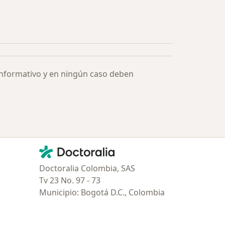
ía: Especialistas más solicitados
informativo y en ningún caso deben
Contacto
Doctoralia - Página de inicio
Doctoralia Colombia, SAS
Tv 23 No. 97 - 73
Municipio: Bogotá D.C., Colombia