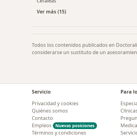
Cefaleas
Ver más (15)
Más en esta categoría: Otras enfe
Todos los contenidos publicados en Doctoral
considerarse un sustituto de un asesoramien
Servicio
Para l
Privacidad y cookies
Especia
Quiénes somos
Clínica
Contacto
Pregun
Empleos
Medic
Nuevas posiciones
Términos y condiciones
Servici