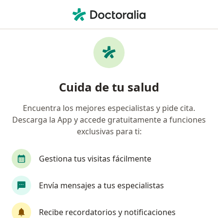
Men
¿Qué estás buscando?
Página De Inicio
Enfermedades
Plagiocefalia
Plagiocefalia - Información,
Cuida de tu salud
expertos y preguntas frecuentes
Encuentra los mejores especialistas y pide cita.
Descarga la App y accede gratuitamente a funciones
exclusivas para ti:
Información
Pregunta al Experto
Gestiona tus visitas fácilmente
Envía mensajes a tus especialistas
No descuides tu salud
Escoge la consulta en línea para empezar o
Recibe recordatorios y notificaciones