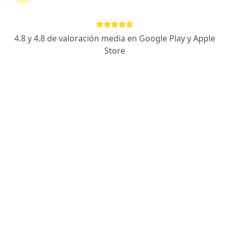
continuar tu tratamiento sin salir de casa. Si lo
necesitas, también puedes reservar una cita
presencial.
4.8 y 4.8 de valoración media en Google Play y Apple
Store
Mostrar especialistas
¿Cómo funciona?
Expertos en plagiocefalia
Oscar Lazaro Reyes De Armas
Médico general
Sopó