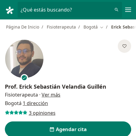
Men
¿Qué estás buscando?
Página De Inicio
Fisioterapeuta
Bogotá
Erick Sebas
Cambiar de ciud
Prof.
Erick Sebastián Velandia Guillén
sobre las especializaciones
Fisioterapeuta
·
Ver más
Bogotá
1 dirección
3 opiniones
Agendar cita