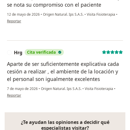
se nota su compromiso con el paciente
12 de mayo de 2026
•
Origen Natural. Ips S.A.S.
•
Visita Fisioterapia
•
en opinión del usuario CARLOS E
Reportar
Hrg
Cita verificada
H
Aparte de ser suficientemente explicativa cada
cesión a realizar , el ambiente de la locación y
el personal son igualmente excelentes
7 de mayo de 2026
•
Origen Natural. Ips S.A.S.
•
Visita Fisioterapia
•
en opinión del usuario Hrg
Reportar
¿Te ayudan las opiniones a decidir qué
especialistas visitar?