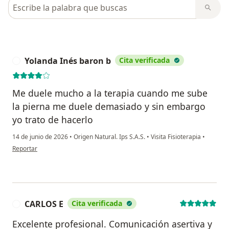
Busca en opiniones
Yolanda Inés baron b
Cita verificada
Y
Me duele mucho a la terapia cuando me sube
la pierna me duele demasiado y sin embargo
yo trato de hacerlo
14 de junio de 2026
•
Origen Natural. Ips S.A.S.
•
Visita Fisioterapia
•
en opinión del usuario Yolanda Inés baron b
Reportar
CARLOS E
Cita verificada
C
Excelente profesional. Comunicación asertiva y