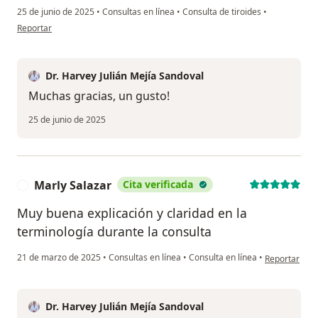
25 de junio de 2025
•
Consultas en línea
•
Consulta de tiroides
•
en opinión del usuario Daniel
Reportar
Dr. Harvey Julián Mejía Sandoval
Muchas gracias, un gusto!
25 de junio de 2025
Marly Salazar
Cita verificada
M
Muy buena explicación y claridad en la
terminología durante la consulta
en opinión de
21 de marzo de 2025
•
Consultas en línea
•
Consulta en línea
•
Reportar
Dr. Harvey Julián Mejía Sandoval