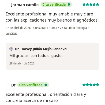
Jorman camilo
Cita verificada
J
Excelente profesional muy amable muy claro
con las explicaciones muy buenos diagnósticos!
27 de abril de 2026
•
Consultas en línea
•
Visita Endocrinología
•
en opinión del usuario Jorman camilo
Reportar
Dr. Harvey Julián Mejía Sandoval
Mil gracias, con todo el gusto!
28 de abril de 2026
Df
Cita verificada
D
Excelente profesional, orientación clara y
concreta acerca de mi caso