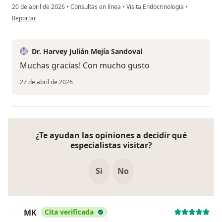
20 de abril de 2026
•
Consultas en línea
•
Visita Endocrinología
•
en opinión del usuario Df
Reportar
Dr. Harvey Julián Mejía Sandoval
Muchas gracias! Con mucho gusto
27 de abril de 2026
¿Te ayudan las opiniones a decidir qué
especialistas visitar?
Si
No
MK
Cita verificada
M