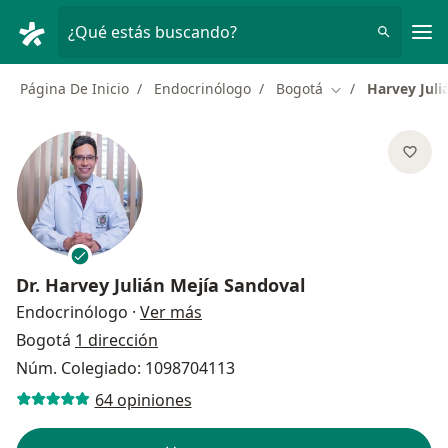
Men
¿Qué estás buscando?
Página De Inicio
Endocrinólogo
Bogotá
Harvey Juli
Cambiar de ciud
Dr.
Harvey Julián Mejía Sandoval
sobre las especializaciones
Endocrinólogo
·
Ver más
Bogotá
1 dirección
Núm. Colegiado: 1098704113
64 opiniones