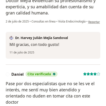
Doctor Mejía evidencian su profesionalismo y
experticia, y su amabilidad dan cuenta de su
gran calidad humana.
en opinión de
2 de julio de 2025
•
Consultas en línea
•
Visita Endocrinología
•
Reportar
Dr. Harvey Julián Mejía Sandoval
Mil gracias, con todo gusto!
11 de julio de 2025
Daniel
Cita verificada
D
Pase por dos especialistas que no se les ve el
interés, me sentí muy bien atendido y
orientado no duden en tomar cita con este
doctor