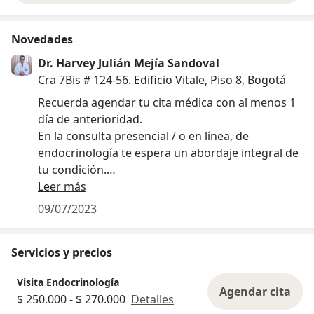
Novedades
Dr. Harvey Julián Mejía Sandoval
Cra 7Bis # 124-56. Edificio Vitale, Piso 8, Bogotá
Recuerda agendar tu cita médica con al menos 1
día de anterioridad.
En la consulta presencial / o en línea, de
endocrinología te espera un abordaje integral de
tu condición.
Atención humanizada: empatía, comprensión,
Leer más
compasión.
09/07/2023
Tienes la seguridad de una conducta basada en la
última evidencia científica. Bienvenidos!.
Servicios y precios
Visita Endocrinología
Agendar cita
$ 250.000 - $ 270.000
Detalles