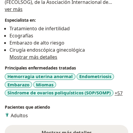
(FECOLSOG), de la Asociación Internacional de
Acerca de mí
Uroginecología (IUGA), y de la Asociación Antioqueña
ver más
de Ginecología (ASAGIO). Conferencista en Congresos
Especialista en:
Nacionales, Docente Universitario de la Universidad de
Tratamiento de infertilidad
Antioquia y la Universidad C.E.S y Coordinador
Ecografías
Académico para la Asociación Antioqueña de
Embarazo de alto riesgo
Ginecología y Obstetricia (ASAGIO).
Cirugía endoscópica ginecológica
Mostrar más detalles
Principales enfermedades tratadas
Hemorragia uterina anormal
Endometriosis
Embarazo
Miomas
a11y
Síndrome de ovarios poliquísticos (SOP/SOMP)
+57
Pacientes que atiendo
Adultos
Mostrar más detalles