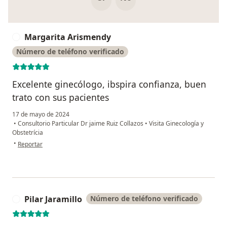
Margarita Arismendy
M
Número de teléfono verificado
Excelente ginecólogo, ibspira confianza, buen
trato con sus pacientes
17 de mayo de 2024
•
Consultorio Particular Dr jaime Ruiz Collazos
•
Visita Ginecología y
Obstetrícia
en opinión del usuario Margarita Arismendy
•
Reportar
Pilar Jaramillo
Número de teléfono verificado
P