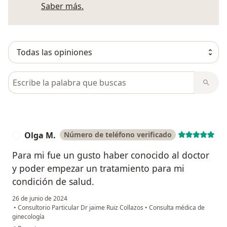
Más información sobre opiniones
Saber más.
Busca en opiniones
Olga M.
Número de teléfono verificado
O
Para mi fue un gusto haber conocido al doctor
y poder empezar un tratamiento para mi
condición de salud.
26 de junio de 2024
•
Consultorio Particular Dr jaime Ruiz Collazos
•
Consulta médica de
ginecología
en opinión del usuario Olga M.