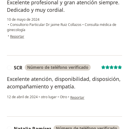
Excelente profesional y gran atención siempre.
Dedicado y muy cordial.
10 de mayo de 2024
•
Consultorio Particular Dr jaime Ruiz Collazos
•
Consulta médica de
ginecología
en opinión del usuario Pilar Jaramillo
•
Reportar
SCR
Número de teléfono verificado
S
Excelente atención, disponibilidad, disposición,
acompañamiento y empatía.
en opinión del usuario SCR
12 de abril de 2024
•
otro lugar
•
Otro
•
Reportar
Natalia Ramírez
Número de teléfono verificado
N