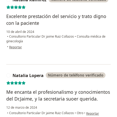
Excelente prestación del servicio y trato digno
con la paciente
10 de abril de 2024
•
Consultorio Particular Dr jaime Ruiz Collazos
•
Consulta médica de
ginecología
en opinión del usuario Natalia Ramírez
•
Reportar
Natalia Lopera
Número de teléfono verificado
N
Me encanta el profesionalismo y conocimientos
del Dr.Jaime, y la secretaria suoer querida.
12 de marzo de 2024
en opinión del usuari
•
Consultorio Particular Dr jaime Ruiz Collazos
•
Otro
•
Reportar