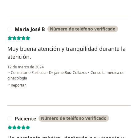
Maria José B
Número de teléfono verificado
M
Muy buena atención y tranquilidad durante la
atención.
12 de marzo de 2024
•
Consultorio Particular Dr jaime Ruiz Collazos
•
Consulta médica de
ginecología
en opinión del usuario Maria José B
•
Reportar
Paciente
Número de teléfono verificado
P
Un excelente médico, dedicado a su trabajo y