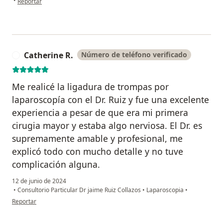
•
Reportar
Catherine R.
Número de teléfono verificado
C
Me realicé la ligadura de trompas por
laparoscopía con el Dr. Ruiz y fue una excelente
experiencia a pesar de que era mi primera
cirugia mayor y estaba algo nerviosa. El Dr. es
supremamente amable y profesional, me
explicó todo con mucho detalle y no tuve
complicación alguna.
12 de junio de 2024
•
Consultorio Particular Dr jaime Ruiz Collazos
•
Laparoscopia
•
en opinión del usuario Catherine R.
Reportar