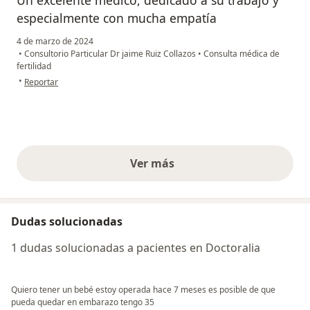
especialmente con mucha empatía
4 de marzo de 2024
•
Consultorio Particular Dr jaime Ruiz Collazos
•
Consulta médica de
fertilidad
en opinión del usuario Paciente
•
Reportar
Ver más
opiniones anteriores
Dudas solucionadas
1 dudas solucionadas a pacientes en Doctoralia
Quiero tener un bebé estoy operada hace 7 meses es posible de que
pueda quedar en embarazo tengo 35