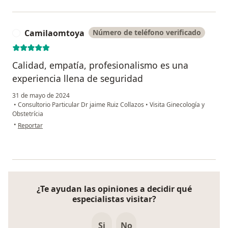
Camilaomtoya
Número de teléfono verificado
C
Calidad, empatía, profesionalismo es una
experiencia llena de seguridad
31 de mayo de 2024
•
Consultorio Particular Dr jaime Ruiz Collazos
•
Visita Ginecología y
Obstetrícia
en opinión del usuario Camilaomtoya
•
Reportar
¿Te ayudan las opiniones a decidir qué
especialistas visitar?
Si
No