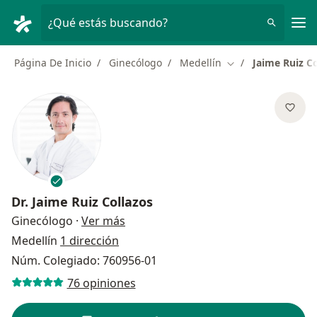
Men
¿Qué estás buscando?
Página De Inicio
Ginecólogo
Medellín
Jaime Ruiz Co
Cambiar de ciudad
Dr.
Jaime Ruiz Collazos
sobre las especializaciones
Ginecólogo
·
Ver más
Medellín
1 dirección
Núm. Colegiado: 760956-01
76 opiniones