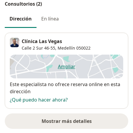
Consultorios (2)
Dirección
En línea
Clínica Las Vegas
Calle 2 Sur 46-55,
Medellín
050022
Ampliar
se abre en una nueva pestañ
Disponibilidad
Este especialista no ofrece reserva online en esta
dirección
¿Qué puedo hacer ahora?
Mostrar más detalles
sobre la dirección