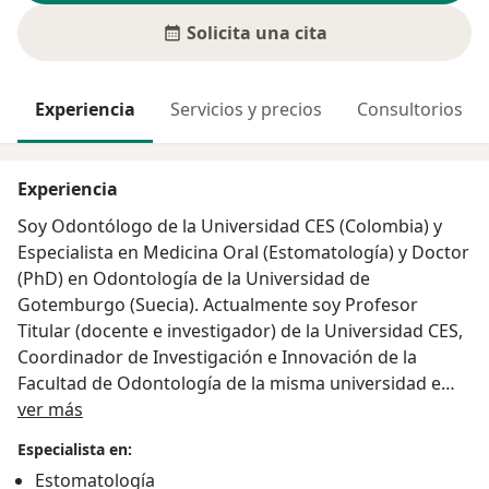
Solicita una cita
Experiencia
Servicios y precios
Consultorios
Experiencia
Soy Odontólogo de la Universidad CES (Colombia) y
Especialista en Medicina Oral (Estomatología) y Doctor
(PhD) en Odontología de la Universidad de
Gotemburgo (Suecia). Actualmente soy Profesor
Titular (docente e investigador) de la Universidad CES,
Coordinador de Investigación e Innovación de la
Facultad de Odontología de la misma universidad e
Acerca de mí
Investigador Visitante de la Universidad de
ver más
Gotemburgo. Mi práctica clínica está enfocada al
Especialista en:
diagnóstico y tratamiento de pacientes con
Estomatología
enfermedades de la mucosa oral y de las glándulas