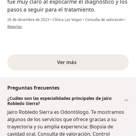
fue muy claro al explicarme el diagnóstico y los
pasos a seguir para el tratamiento.
26 de diciembre de 2023
•
Clínica Las Vegas
•
Consulta de valoración
•
en opinión del usuario CS
Reportar
Ver más
opiniones anteriores
Preguntas frecuentes
¿Cuáles son las especialidades principales de Jairo
Robledo Sierra?
Jairo Robledo Sierra es Odontólogo. Te mostramos
algunos de los servicios que ofrece gracias a su
trayectoria y su amplia experiencia: Biopsia de
cavidad oral, Consulta de valoración, Control