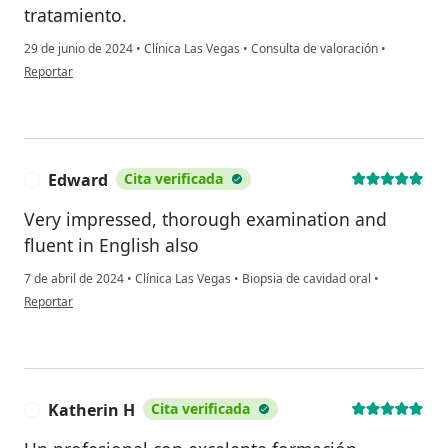
tratamiento.
29 de junio de 2024
•
Clínica Las Vegas
•
Consulta de valoración
•
en opinión del usuario MH
Reportar
Edward
Cita verificada
E
Very impressed, thorough examination and
fluent in English also
7 de abril de 2024
•
Clínica Las Vegas
•
Biopsia de cavidad oral
•
en opinión del usuario Edward
Reportar
Katherin H
Cita verificada
K