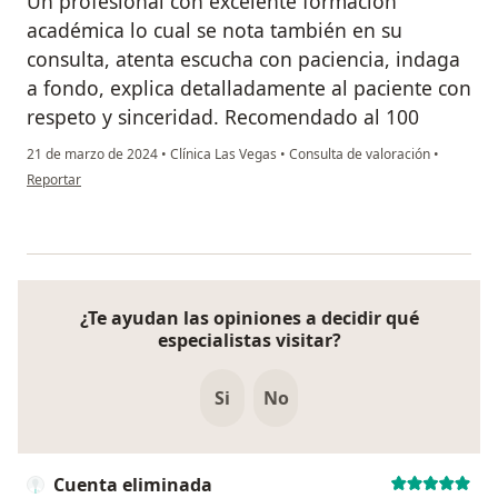
Un profesional con excelente formación
académica lo cual se nota también en su
consulta, atenta escucha con paciencia, indaga
a fondo, explica detalladamente al paciente con
respeto y sinceridad. Recomendado al 100
21 de marzo de 2024
•
Clínica Las Vegas
•
Consulta de valoración
•
en opinión del usuario Katherin H
Reportar
¿Te ayudan las opiniones a decidir qué
especialistas visitar?
Si
No
Cuenta eliminada