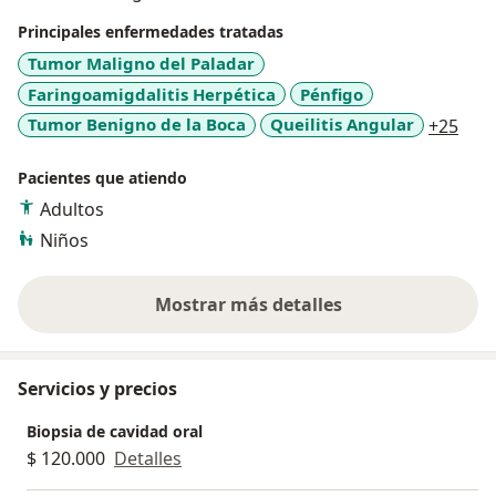
salivales, lesiones óseas de los maxilares,
Principales enfermedades tratadas
manifestaciones orales de enfermedades sistémicas y
Tumor Maligno del Paladar
dolor orofacial. Mi investigación se concentra en la
Faringoamigdalitis Herpética
Pénfigo
etiología del liquen plano oral (una enfermedad
a11y
Tumor Benigno de la Boca
Queilitis Angular
+25
inflamatoria crónica y potencialmente maligna de la
mucosa oral), así como en el papel que juegan los
Pacientes que atiendo
microorganismos orales en el desarrollo del cáncer
Adultos
oral.
Niños
Mostrar más detalles
sobre la experiencia
Servicios y precios
Biopsia de cavidad oral
$ 120.000
Detalles