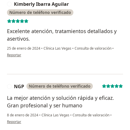
Kimberly Ibarra Aguilar
K
Número de teléfono verificado
Excelente atención, tratamientos detallados y
asertivos.
25 de enero de 2024
•
Clínica Las Vegas
•
Consulta de valoración
•
en opinión del usuario Kimberly Ibarra Aguilar
Reportar
NGP
Número de teléfono verificado
N
La mejor atención y solución rápida y eficaz.
Gran profesional y ser humano
8 de enero de 2024
•
Clínica Las Vegas
•
Consulta de valoración
•
en opinión del usuario NGP
Reportar