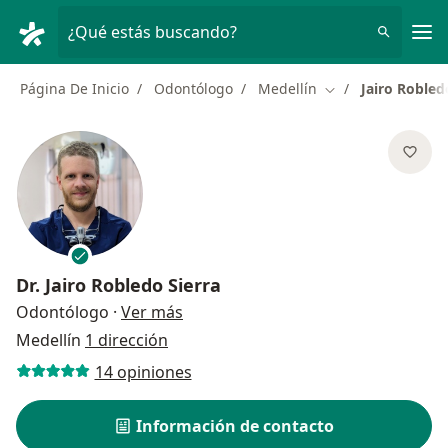
Men
¿Qué estás buscando?
Página De Inicio
Odontólogo
Medellín
Jairo Robled
Cambiar de ciuda
Dr.
Jairo Robledo Sierra
sobre las especializaciones
Odontólogo
·
Ver más
Medellín
1 dirección
14 opiniones
Información de contacto