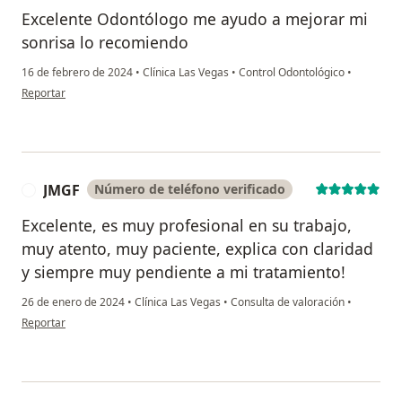
Excelente Odontólogo me ayudo a mejorar mi
sonrisa lo recomiendo
16 de febrero de 2024
•
Clínica Las Vegas
•
Control Odontológico
•
en opinión del usuario Cuenta eliminada
Reportar
JMGF
Número de teléfono verificado
J
Excelente, es muy profesional en su trabajo,
muy atento, muy paciente, explica con claridad
y siempre muy pendiente a mi tratamiento!
26 de enero de 2024
•
Clínica Las Vegas
•
Consulta de valoración
•
en opinión del usuario JMGF
Reportar