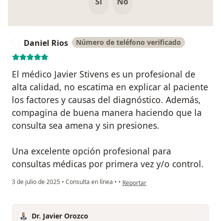
Si
No
Daniel Rios
Número de teléfono verificado
D
El médico Javier Stivens es un profesional de
alta calidad, no escatima en explicar al paciente
los factores y causas del diagnóstico. Además,
compagina de buena manera haciendo que la
consulta sea amena y sin presiones.
Una excelente opción profesional para
consultas médicas por primera vez y/o control.
en opinión del usuario Daniel Rios
3 de julio de 2025
•
Consulta en línea
•
•
Reportar
Dr. Javier Orozco