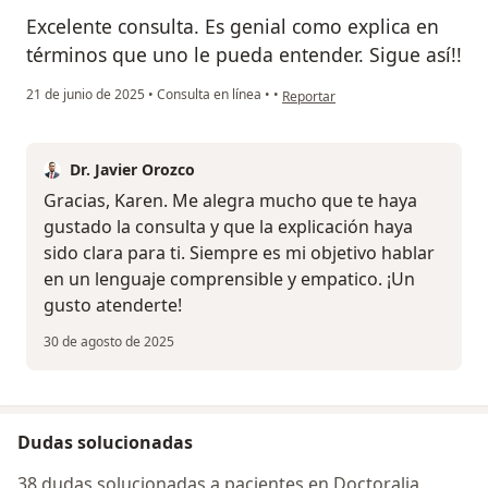
Excelente consulta. Es genial como explica en
términos que uno le pueda entender. Sigue así!!
en opinión del usuario Karen Lize
21 de junio de 2025
•
Consulta en línea
•
•
Reportar
Dr. Javier Orozco
Gracias, Karen. Me alegra mucho que te haya
gustado la consulta y que la explicación haya
sido clara para ti. Siempre es mi objetivo hablar
en un lenguaje comprensible y empatico. ¡Un
gusto atenderte!
30 de agosto de 2025
Dudas solucionadas
38 dudas solucionadas a pacientes en Doctoralia