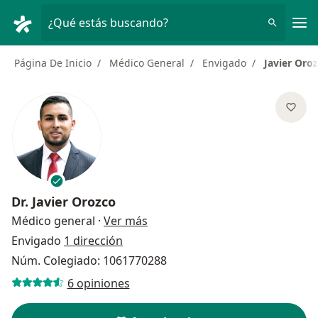
Men
¿Qué estás buscando?
Página De Inicio
Médico General
Envigado
Javier Oro
Dr.
Javier Orozco
sobre las especializaciones
Médico general
·
Ver más
Envigado
1 dirección
Núm. Colegiado: 1061770288
6 opiniones