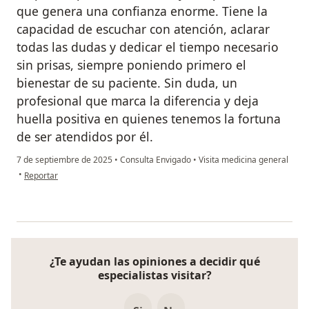
que genera una confianza enorme. Tiene la
capacidad de escuchar con atención, aclarar
todas las dudas y dedicar el tiempo necesario
sin prisas, siempre poniendo primero el
bienestar de su paciente. Sin duda, un
profesional que marca la diferencia y deja
huella positiva en quienes tenemos la fortuna
de ser atendidos por él.
7 de septiembre de 2025
•
Consulta Envigado
•
Visita medicina general
en opinión del usuario Fernando Rios
•
Reportar
¿Te ayudan las opiniones a decidir qué
especialistas visitar?