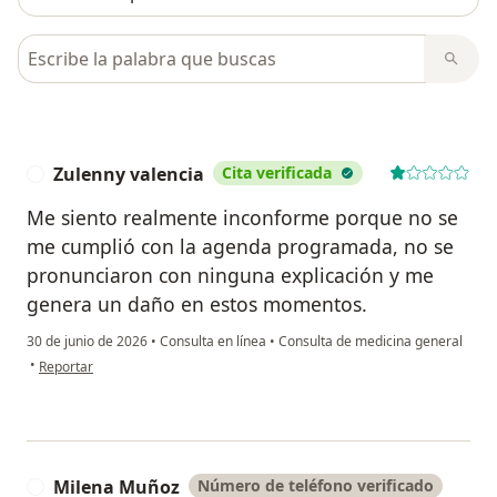
Busca en opiniones
Zulenny valencia
Cita verificada
Z
Me siento realmente inconforme porque no se
me cumplió con la agenda programada, no se
pronunciaron con ninguna explicación y me
genera un daño en estos momentos.
30 de junio de 2026
•
Consulta en línea
•
Consulta de medicina general
en opinión del usuario Zulenny valencia
•
Reportar
Milena Muñoz
Número de teléfono verificado
M