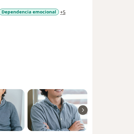
a11y_sr_more_diseases
Dependencia emocional
+5