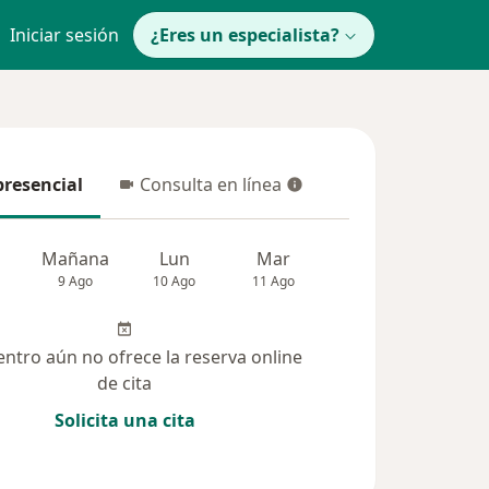
Iniciar sesión
¿Eres un especialista?
presencial
Consulta en línea
resencial
Consulta en línea
Mañana
Lun
Mar
Mié
Jue
9 Ago
10 Ago
11 Ago
12 Ago
13 Ag
entro aún no ofrece la reserva online
de cita
Solicita una cita
solucionadas (19)