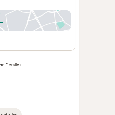
ar
 abre en una nueva pestaña
ión
Detalles
detalles