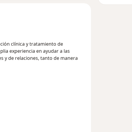
ación clínica y tratamiento de
plia experiencia en ayudar a las
s y de relaciones, tanto de manera
nde puedas sentirte escuchado/a y
ones a tus necesidades particulares.
er constantemente y encontrar nuevas
ste proceso de cambio y sanación.