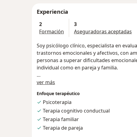
Experiencia
2
3
Formación
Aseguradoras aceptadas
Soy psicólogo clínico, especialista en evalu
trastornos emocionales y afectivos, con am
personas a superar dificultades emocionale
individual como en pareja y familia.
Acerca de mí
Me enfoco en crear un espacio seguro, do
ver más
comprendido/a, adaptando siempre las sesi
Enfoque terapéutico
Además de mi trabajo, disfruto de aprend
Psicoterapia
formas de ayudar a quienes acompaño en e
Terapia cognitivo conductual
Terapia familiar
Terapia de pareja