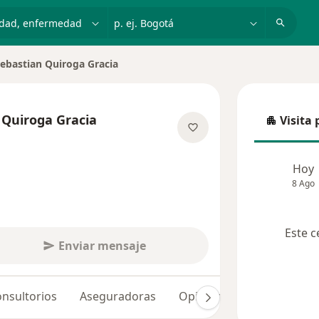
dad, enfermedad o nombre
p. ej. Bogotá
Sebastian Quiroga Gracia
 ciudad
 Quiroga Gracia
Visita 
Visita p
e las especializaciones
Hoy
8 Ago
Este c
Enviar mensaje
nsultorios
Aseguradoras
Opiniones (13)
Dudas 