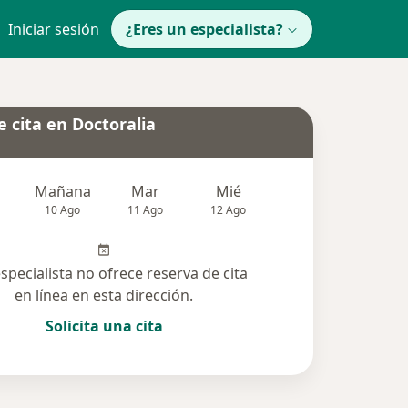
Iniciar sesión
¿Eres un especialista?
 cita en Doctoralia
Mañana
Mar
Mié
Jue
Vie
10 Ago
11 Ago
12 Ago
13 Ago
14 Ag
especialista no ofrece reserva de cita
en línea en esta dirección.
Solicita una cita
solucionadas (4)