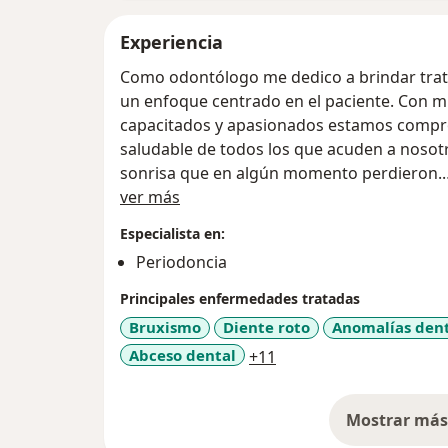
Experiencia
Como odontólogo me dedico a brindar trata
un enfoque centrado en el paciente. Con m
capacitados y apasionados estamos compro
saludable de todos los que acuden a nosot
sonrisa que en algún momento perdieron.
Acerca de mí
ver más
En nuestra clínica, entendemos que cada pa
Especialista en:
ofrecemos un enfoque personalizado para 
Periodoncia
prevención hasta la rehabilitación oral, n
soluciones integrales que satisfagan sus ne
Principales enfermedades tratadas
Bruxismo
Diente roto
Anomalías dent
Tu salud bucal es nuestra prioridad. Estamo
a11y_sr_more_disease
Abceso dental
+11
acogedor y amigable. Contáctanos para pro
hacia una sonrisa radiante y saludable.
Mostrar más 
so
Tu sonrisa es nuestra pasión. ¡Esperamos p