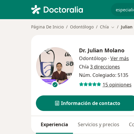
especiali
Página De Inicio
Odontólogo
Chía
Julian
Cambiar de
Dr.
Julian Molano
so
Odontólogo
·
Ver más
Chía
3 direcciones
Núm. Colegiado: 5135
15 opiniones
Información de contacto
Experiencia
Servicios y precios
Co