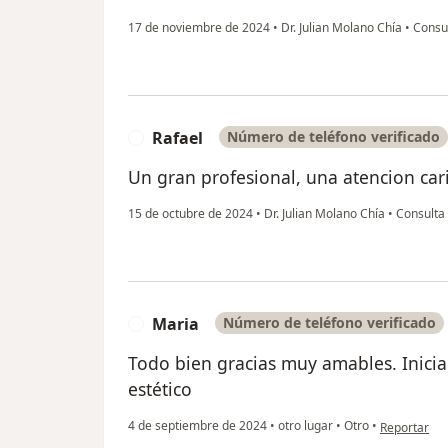
17 de noviembre de 2024
•
Dr. Julian Molano Chía
•
Consul
Rafael
Número de teléfono verificado
R
Un gran profesional, una atencion car
15 de octubre de 2024
•
Dr. Julian Molano Chía
•
Consulta 
Maria
Número de teléfono verificado
M
Todo bien gracias muy amables. Inici
estético
en opinión d
4 de septiembre de 2024
•
otro lugar
•
Otro
•
Reportar