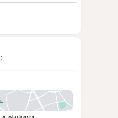
 3
ar
 abre en una nueva pestaña
e en esta dirección