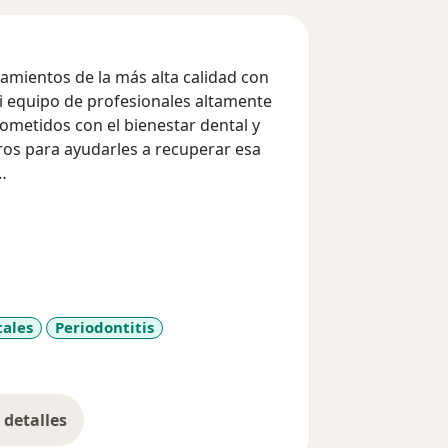
mientos de la más alta calidad con
i equipo de profesionales altamente
metidos con el bienestar dental y
ros para ayudarles a recuperar esa
ciente es único, y es por eso que
cada tratamiento dental. Desde la
os esforzamos por proporcionar
cesidades individuales.
ales
Periodontitis
s listos para recibirte en un ambiente
s
gramar tu cita y dar el primer paso
detalles
bre la experiencia
oder cuidar de su salud bucal y