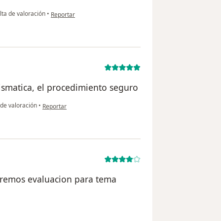
en opinión del usuario María A
ta de valoración
•
Reportar
ismatica, el procedimiento seguro
en opinión del usuario Rafael
de valoración
•
Reportar
aremos evaluacion para tema
el usuario Maria