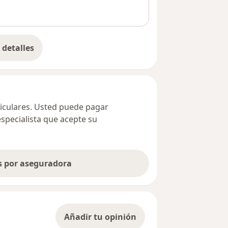
detalles
bre la dirección
ticulares. Usted puede pagar
especialista que acepte su
as por aseguradora
Añadir tu opinión