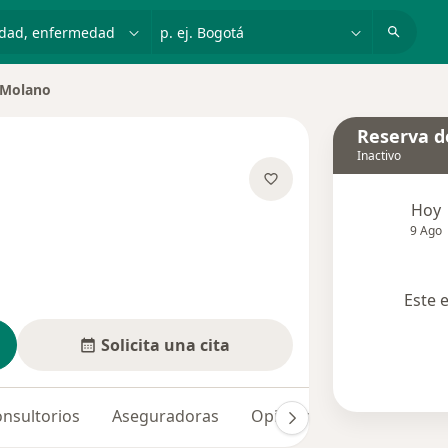
dad, enfermedad o nombre
p. ej. Bogotá
 Molano
 ciudad
Reserva de
Inactivo
bre las especializaciones
Hoy
9 Ago
Este 
Solicita una cita
nsultorios
Aseguradoras
Opiniones (15)
Dudas 