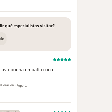
ir qué especialistas visitar?
No
ectivo buena empatía con el
en opinión del usuario Luis
valoración
•
Reportar