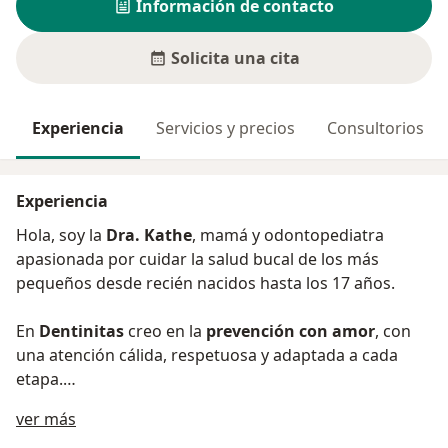
Información de contacto
Solicita una cita
Experiencia
Servicios y precios
Consultorios
Experiencia
Hola, soy la
Dra. Kathe
, mamá y odontopediatra
apasionada por cuidar la salud bucal de los más
pequeños desde recién nacidos hasta los 17 años.
En
Dentinitas
creo en la
prevención con amor
, con
una atención cálida, respetuosa y adaptada a cada
etapa.
Acerca de mí
ver más
Me encanta acompañar a los papitos con paciencia,