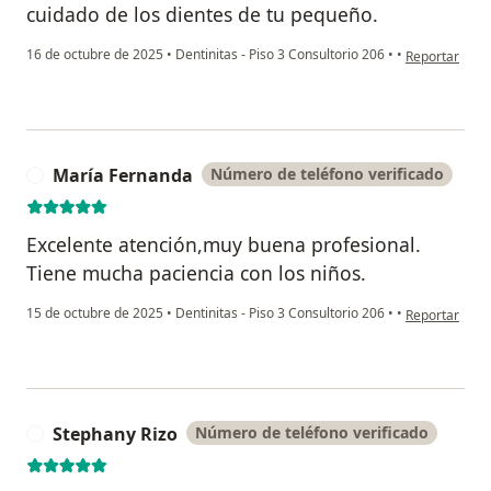
cuidado de los dientes de tu pequeño.
en opinión de
16 de octubre de 2025
•
Dentinitas - Piso 3 Consultorio 206
•
•
Reportar
María Fernanda
Número de teléfono verificado
M
Excelente atención,muy buena profesional.
Tiene mucha paciencia con los niños.
en opinión de
15 de octubre de 2025
•
Dentinitas - Piso 3 Consultorio 206
•
•
Reportar
Stephany Rizo
Número de teléfono verificado
S