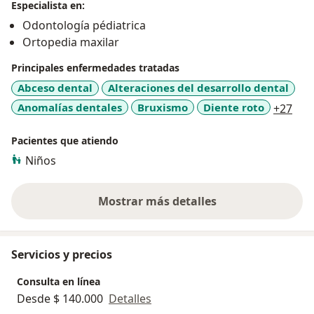
resolviendo dudas y
creando una experiencia
Especialista en:
positiva
y libre de miedo para los niños.
Odontología pédiatrica
Ortopedia maxilar
Principales enfermedades tratadas
Abceso dental
Alteraciones del desarrollo dental
a11
Anomalías dentales
Bruxismo
Diente roto
+27
Pacientes que atiendo
Niños
Mostrar más detalles
sobre la experiencia
Servicios y precios
Consulta en línea
Desde $ 140.000
Detalles