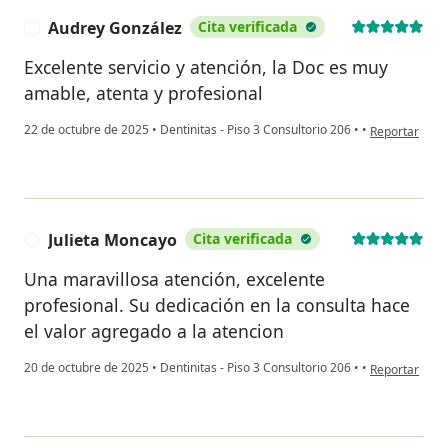
Audrey González
Cita verificada
A
Excelente servicio y atención, la Doc es muy
amable, atenta y profesional
en opinión de
22 de octubre de 2025
•
Dentinitas - Piso 3 Consultorio 206
•
•
Reportar
Julieta Moncayo
Cita verificada
J
Una maravillosa atención, excelente
profesional. Su dedicación en la consulta hace
el valor agregado a la atencion
en opinión del
20 de octubre de 2025
•
Dentinitas - Piso 3 Consultorio 206
•
•
Reportar