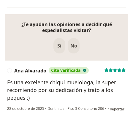
¿Te ayudan las opiniones a decidir qué
especialistas visitar?
Si
No
Ana Alvarado
Cita verificada
A
Es una excelente chiqui muelologa, la super
recomiendo por su dedicación y trato a los
peques :)
en opinión de
28 de octubre de 2025
•
Dentinitas - Piso 3 Consultorio 206
•
•
Reportar