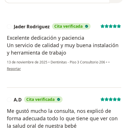
Jader Rodriguez
Cita verificada
J
Excelente dedicación y paciencia
Un servicio de calidad y muy buena instalación
y herramienta de trabajo
13 de noviembre de 2025
•
Dentinitas - Piso 3 Consultorio 206
•
•
en opinión del usuario Jader Rodriguez
Reportar
A.D
Cita verificada
A
Me gustó mucho la consulta, nos explicó de
forma adecuada todo lo que tiene que ver con
la salud oral de nuestra bebé