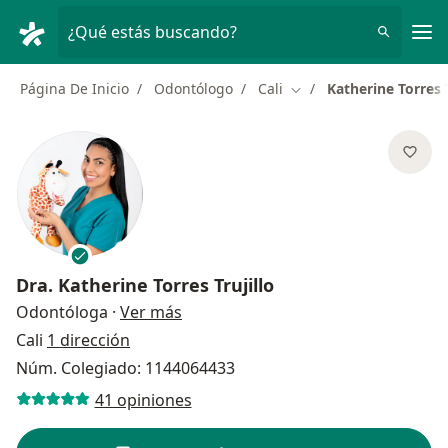
Men
¿Qué estás buscando?
Página De Inicio
Odontólogo
Cali
Katherine Torres T
Cambiar de ciudad
Dra.
Katherine Torres Trujillo
sobre las especializaciones
Odontóloga
·
Ver más
Cali
1 dirección
Núm. Colegiado: 1144064433
41 opiniones