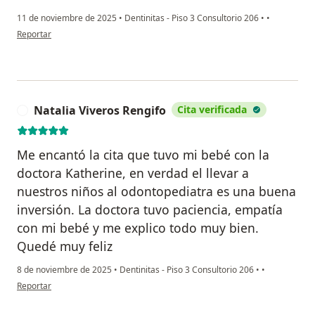
11 de noviembre de 2025
•
Dentinitas - Piso 3 Consultorio 206
•
•
en opinión del usuario A.D
Reportar
Natalia Viveros Rengifo
Cita verificada
N
Me encantó la cita que tuvo mi bebé con la
doctora Katherine, en verdad el llevar a
nuestros niños al odontopediatra es una buena
inversión. La doctora tuvo paciencia, empatía
con mi bebé y me explico todo muy bien.
Quedé muy feliz
8 de noviembre de 2025
•
Dentinitas - Piso 3 Consultorio 206
•
•
en opinión del usuario Natalia Viveros Rengifo
Reportar