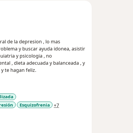
l de la depresion , lo mas
oblema y buscar ayuda idonea, asistir
iatria y psicologia , no
mental , dieta adecuada y balanceada , y
y te hagan feliz.
lizada
a11y_sr_more_diseases
resión
Esquizofrenia
+7