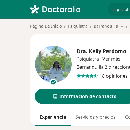
especiali
Página De Inicio
Psiquiatra
Barranquilla
Camb
Dra.
Kelly Perdomo
sobr
Psiquiatra
·
Ver más
Barranquilla
2 direccion
18 opiniones
Información de contacto
Experiencia
Servicios y precios
Co