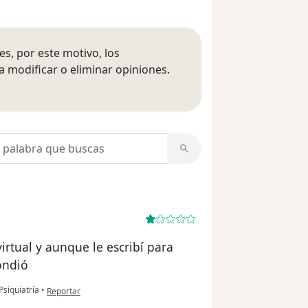
s, por este motivo, los
 modificar o eliminar opiniones.
 opiniones
opiniones
virtual y aunque le escribí para
ondió
en opinión del usuario Carolina
Psiquiatría
•
Reportar