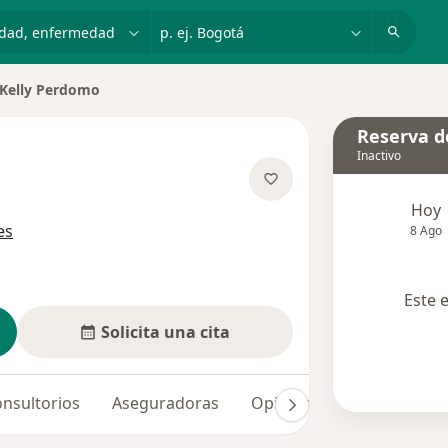
dad, enfermedad o nombre
p. ej. Bogotá
Kelly Perdomo
iar de ciudad
Reserva de
Inactivo
e las especializaciones
Hoy
es
8 Ago
Este 
Solicita una cita
nsultorios
Aseguradoras
Opiniones (18)
Dudas 