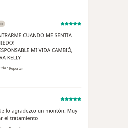
do
CONTRARME CUANDO ME SENTIA
MIEDO!
SPONSABLE MI VIDA CAMBIÓ,
RA KELLY
en opinión del usuario Paciente
tría
•
Reportar
Se lo agradezco un montón. Muy
r el tratamiento
en opinión del usuario Alexander Dias