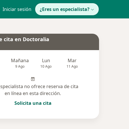
Iniciar sesión
¿Eres un especialista?
 cita en Doctoralia
Mañana
Lun
Mar
Mié
Jue
9 Ago
10 Ago
11 Ago
12 Ago
13 Ag
especialista no ofrece reserva de cita
en línea en esta dirección.
Solicita una cita
solucionadas (4)