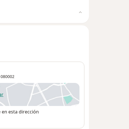
080002
ar
 abre en una nueva pestaña
e en esta dirección