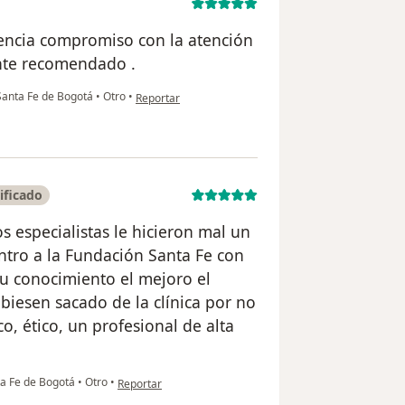
encia compromiso con la atención
ente recomendado .
en opinión del usuario Paola
 Santa Fe de Bogotá
•
Otro
•
Reportar
ificado
os especialistas le hicieron mal un
entro a la Fundación Santa Fe con
su conocimiento el mejoro el
biesen sacado de la clínica por no
, ético, un profesional de alta
en opinión del usuario Carolina Zipa
ta Fe de Bogotá
•
Otro
•
Reportar