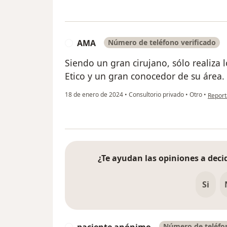
AMA
Número de teléfono verificado
A
Siendo un gran cirujano, sólo realiza 
Etico y un gran conocedor de su área. 
en opi
18 de enero de 2024
•
Consultorio privado
•
Otro
•
Report
¿Te ayudan las opiniones a decid
Si
Número de teléfon
P