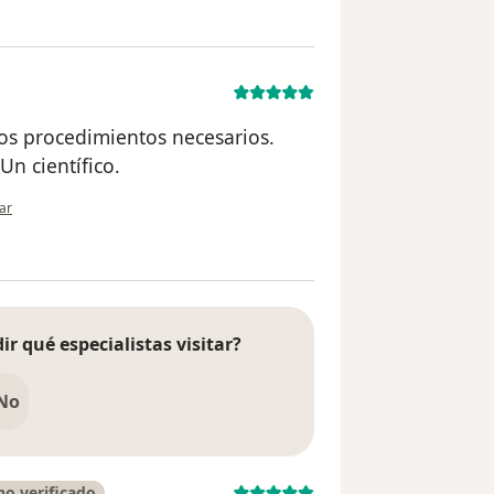
los procedimientos necesarios.
Un científico.
nión del usuario AMA
ar
ir qué especialistas visitar?
No
o verificado