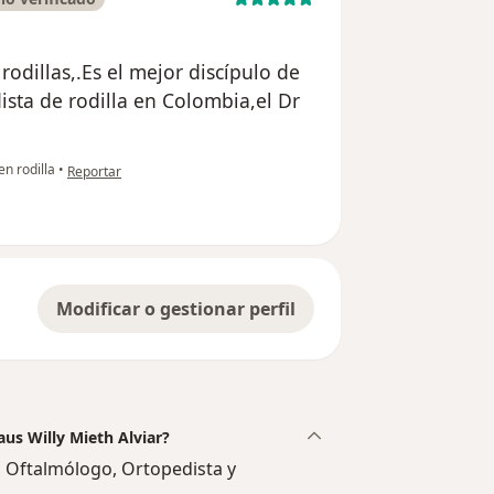
rodillas,.Es el mejor discípulo de
ista de rodilla en Colombia,el Dr
en opinión del usuario paciente anónimo
en rodilla
•
Reportar
Modificar o gestionar perfil
aus Willy Mieth Alviar?
l, Oftalmólogo, Ortopedista y