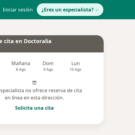
Iniciar sesión
¿Eres un especialista?
 cita en Doctoralia
Mañana
Dom
Lun
Mar
Mié
8 Ago
9 Ago
10 Ago
11 Ago
12 Ag
especialista no ofrece reserva de cita
en línea en esta dirección.
Solicita una cita