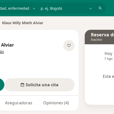
dad, enfermedad o nombre
p. ej. Bogotá
Klaus Willy Mieth Alviar
biar de ciudad
Reserva de
Inactivo
 Alviar
sobre las especializaciones
ás
Hoy
7 Ago
Este 
Solicita una cita
Aseguradoras
Opiniones (4)