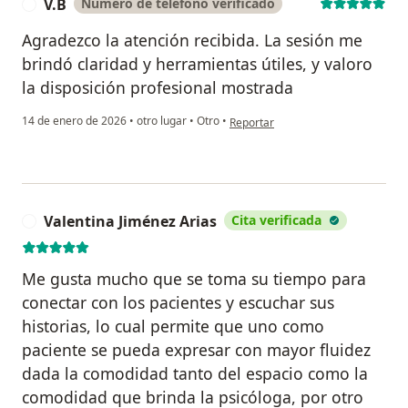
V.B
Número de teléfono verificado
V
Agradezco la atención recibida. La sesión me
brindó claridad y herramientas útiles, y valoro
la disposición profesional mostrada
en opinión del usuario V.B
14 de enero de 2026
•
otro lugar
•
Otro
•
Reportar
Valentina Jiménez Arias
Cita verificada
V
Me gusta mucho que se toma su tiempo para
conectar con los pacientes y escuchar sus
historias, lo cual permite que uno como
paciente se pueda expresar con mayor fluidez
dada la comodidad tanto del espacio como la
comodidad que brinda la psicóloga, por otro