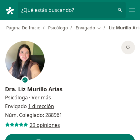
Men
¿Qué estás buscando?
Página De Inicio
Psicólogo
Envigado
Liz Murillo Ari
Cambiar de ciudad
Dra.
Liz Murillo Arias
sobre las especializaciones
Psicóloga
·
Ver más
Envigado
1 dirección
Núm. Colegiado: 288961
29 opiniones