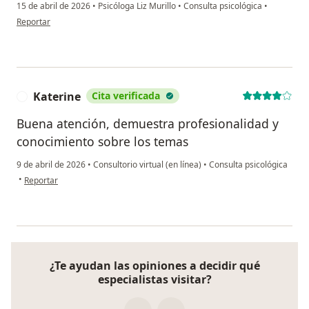
15 de abril de 2026
•
Psicóloga Liz Murillo
•
Consulta psicológica
•
en opinión del usuario E.R.H
Reportar
Katerine
Cita verificada
K
Buena atención, demuestra profesionalidad y
conocimiento sobre los temas
9 de abril de 2026
•
Consultorio virtual (en línea)
•
Consulta psicológica
en opinión del usuario Katerine
•
Reportar
¿Te ayudan las opiniones a decidir qué
especialistas visitar?