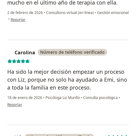
mucho en el ultimo año de terapia con ella.
2 de febrero de 2026
•
Consultorio virtual (en línea)
•
Gestión emocional
en opinión del usuario Fabian C
•
Reportar
Carolina
Número de teléfono verificado
C
Ha sido la mejor decisión empezar un proceso
con Liz, porque no solo ha ayudado a Emi, sino
a toda la familia en este proceso.
18 de enero de 2026
•
Psicóloga Liz Murillo
•
Consulta psicológica
•
en opinión del usuario Carolina
Reportar