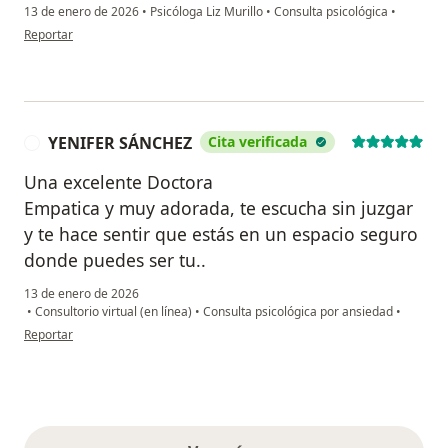
13 de enero de 2026
•
Psicóloga Liz Murillo
•
Consulta psicológica
•
en opinión del usuario Esteban
Reportar
YENIFER SÁNCHEZ
Cita verificada
Y
Una excelente Doctora ‍
Empatica y muy adorada, te escucha sin juzgar
y te hace sentir que estás en un espacio seguro
donde puedes ser tu..
13 de enero de 2026
•
Consultorio virtual (en línea)
•
Consulta psicológica por ansiedad
•
en opinión del usuario YENIFER SÁNCHEZ
Reportar