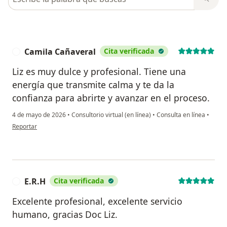
Camila Cañaveral
Cita verificada
C
Liz es muy dulce y profesional. Tiene una
energía que transmite calma y te da la
confianza para abrirte y avanzar en el proceso.
4 de mayo de 2026
•
Consultorio virtual (en línea)
•
Consulta en línea
•
en opinión del usuario Camila Cañaveral
Reportar
E.R.H
Cita verificada
E
Excelente profesional, excelente servicio
humano, gracias Doc Liz.