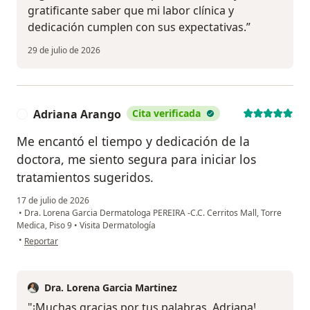
gratificante saber que mi labor clínica y
dedicación cumplen con sus expectativas.”
29 de julio de 2026
Adriana Arango
Cita verificada
A
Me encantó el tiempo y dedicación de la
doctora, me siento segura para iniciar los
tratamientos sugeridos.
17 de julio de 2026
•
Dra. Lorena Garcia Dermatologa PEREIRA -C.C. Cerritos Mall, Torre
Medica, Piso 9
•
Visita Dermatología
en opinión del usuario Adriana Arango
•
Reportar
Dra. Lorena Garcia Martinez
"¡Muchas gracias por tus palabras, Adriana!