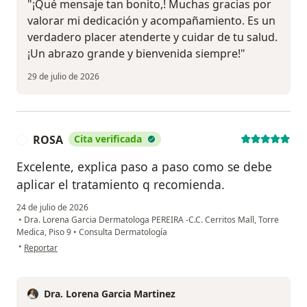
"¡Qué mensaje tan bonito,! Muchas gracias por
valorar mi dedicación y acompañamiento. Es un
verdadero placer atenderte y cuidar de tu salud.
¡Un abrazo grande y bienvenida siempre!"
29 de julio de 2026
ROSA
Cita verificada
R
Excelente, explica paso a paso como se debe
aplicar el tratamiento q recomienda.
24 de julio de 2026
•
Dra. Lorena Garcia Dermatologa PEREIRA -C.C. Cerritos Mall, Torre
Medica, Piso 9
•
Consulta Dermatología
en opinión del usuario ROSA
•
Reportar
Dra. Lorena Garcia Martinez