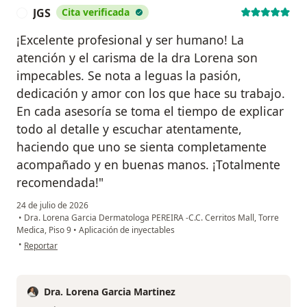
JGS
Cita verificada
J
¡Excelente profesional y ser humano! La
atención y el carisma de la dra Lorena son
impecables. Se nota a leguas la pasión,
dedicación y amor con los que hace su trabajo.
En cada asesoría se toma el tiempo de explicar
todo al detalle y escuchar atentamente,
haciendo que uno se sienta completamente
acompañado y en buenas manos. ¡Totalmente
recomendada!"
24 de julio de 2026
•
Dra. Lorena Garcia Dermatologa PEREIRA -C.C. Cerritos Mall, Torre
Medica, Piso 9
•
Aplicación de inyectables
en opinión del usuario JGS
•
Reportar
Dra. Lorena Garcia Martinez