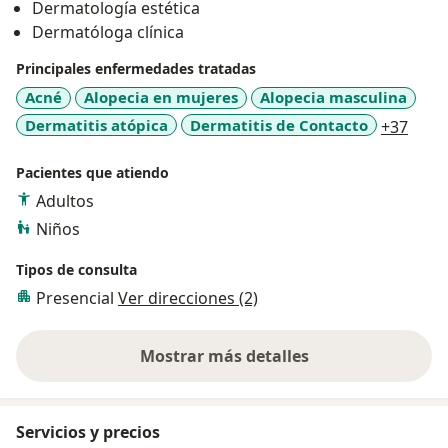
Dermatología estética
de Pereira. Soy médico especialista certificada por el
Dermatóloga clínica
MinSalud para la realización de procedimientos
estéticos, respaldada y en capacitación constante por
Principales enfermedades tratadas
las mejores marcas."
Acné
Alopecia en mujeres
Alopecia masculina
a11y
Dermatitis atópica
Dermatitis de Contacto
+37
Pacientes que atiendo
Adultos
Niños
Tipos de consulta
Presencial
Ver direcciones (2)
Mostrar más detalles
sobre la experiencia
Servicios y precios