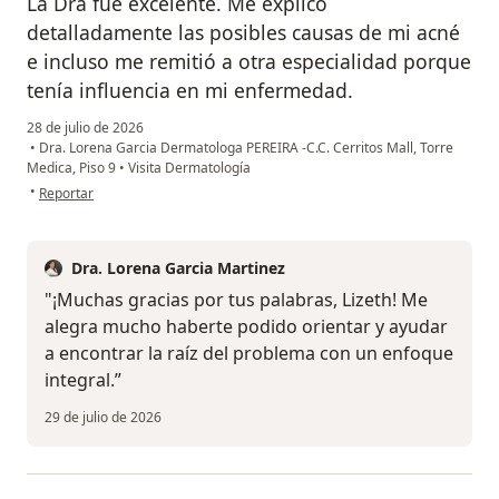
La Dra fue excelente. Me explicó
detalladamente las posibles causas de mi acné
e incluso me remitió a otra especialidad porque
tenía influencia en mi enfermedad.
28 de julio de 2026
•
Dra. Lorena Garcia Dermatologa PEREIRA -C.C. Cerritos Mall, Torre
Medica, Piso 9
•
Visita Dermatología
en opinión del usuario Lizeth
•
Reportar
Dra. Lorena Garcia Martinez
"¡Muchas gracias por tus palabras, Lizeth! Me
alegra mucho haberte podido orientar y ayudar
a encontrar la raíz del problema con un enfoque
integral.”
29 de julio de 2026