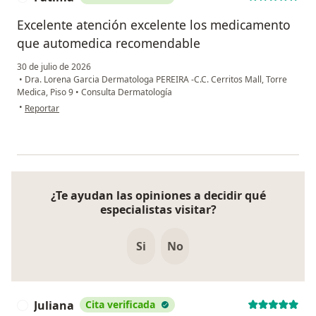
Excelente atención excelente los medicamento
que automedica recomendable
30 de julio de 2026
•
Dra. Lorena Garcia Dermatologa PEREIRA -C.C. Cerritos Mall, Torre
Medica, Piso 9
•
Consulta Dermatología
en opinión del usuario Fátima
•
Reportar
¿Te ayudan las opiniones a decidir qué
especialistas visitar?
Si
No
Juliana
Cita verificada
J