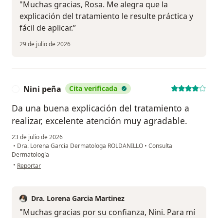
"Muchas gracias, Rosa. Me alegra que la
explicación del tratamiento le resulte práctica y
fácil de aplicar.”
29 de julio de 2026
Nini peña
Cita verificada
N
Da una buena explicación del tratamiento a
realizar, excelente atención muy agradable.
23 de julio de 2026
•
Dra. Lorena Garcia Dermatologa ROLDANILLO
•
Consulta
Dermatología
en opinión del usuario Nini peña
•
Reportar
Dra. Lorena Garcia Martinez
"Muchas gracias por su confianza, Nini. Para mí