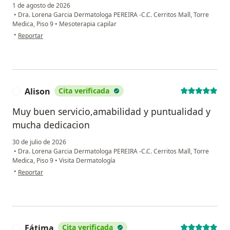
1 de agosto de 2026
•
Dra. Lorena Garcia Dermatologa PEREIRA -C.C. Cerritos Mall, Torre
Medica, Piso 9
•
Mesoterapia capilar
en opinión del usuario Valentina Giraldo
•
Reportar
Alison
Cita verificada
A
Muy buen servicio,amabilidad y puntualidad y
mucha dedicacion
30 de julio de 2026
•
Dra. Lorena Garcia Dermatologa PEREIRA -C.C. Cerritos Mall, Torre
Medica, Piso 9
•
Visita Dermatología
en opinión del usuario Alison
•
Reportar
Fátima
Cita verificada
F