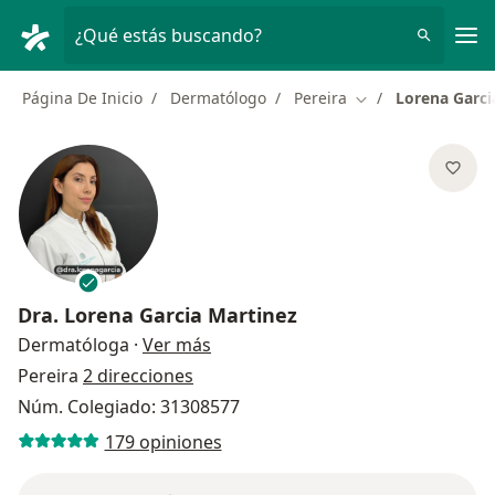
Men
¿Qué estás buscando?
Página De Inicio
Dermatólogo
Pereira
Lorena Garci
Cambiar de ciudad
Dra.
Lorena Garcia Martinez
sobre las especializaciones
Dermatóloga
·
Ver más
Pereira
2 direcciones
Núm. Colegiado: 31308577
179 opiniones