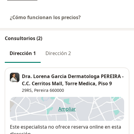
¿Cómo funcionan los precios?
Consultorios (2)
Dirección 1
Dirección 2
Dra. Lorena Garcia Dermatologa PEREIRA -
C.C. Cerritos Mall, Torre Medica, Piso 9
29RS,
Pereira
660000
Ampliar
se abre en una nueva pestañ
Disponibilidad
Este especialista no ofrece reserva online en esta
dirección