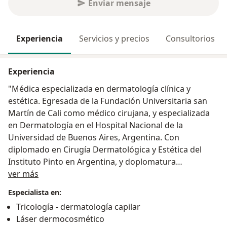
Enviar mensaje
Experiencia
Servicios y precios
Consultorios
Experiencia
"Médica especializada en dermatología clínica y
estética. Egresada de la Fundación Universitaria san
Martín de Cali como médico cirujana, y especializada
en Dermatología en el Hospital Nacional de la
Universidad de Buenos Aires, Argentina. Con
diplomado en Cirugía Dermatológica y Estética del
Instituto Pinto en Argentina, y doplomatura
Acerca de mí
Universitaria en Clínica Estética y Reparadora de la
ver más
Universidad Abierta Interamericana AICER de
Especialista en:
Argentina. He ejercido en importantes centros
Tricología - dermatología capilar
médicos; actualmente en mi consultorio
Láser dermocosmético
Dermatológico en el sector de Cerritos , en la ciudad