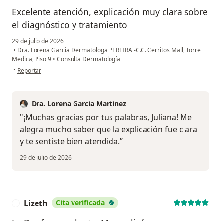
Excelente atención, explicación muy clara sobre
el diagnóstico y tratamiento
29 de julio de 2026
•
Dra. Lorena Garcia Dermatologa PEREIRA -C.C. Cerritos Mall, Torre
Medica, Piso 9
•
Consulta Dermatología
en opinión del usuario Juliana
•
Reportar
Dra. Lorena Garcia Martinez
"¡Muchas gracias por tus palabras, Juliana! Me
alegra mucho saber que la explicación fue clara
y te sentiste bien atendida.”
29 de julio de 2026
Lizeth
Cita verificada
L