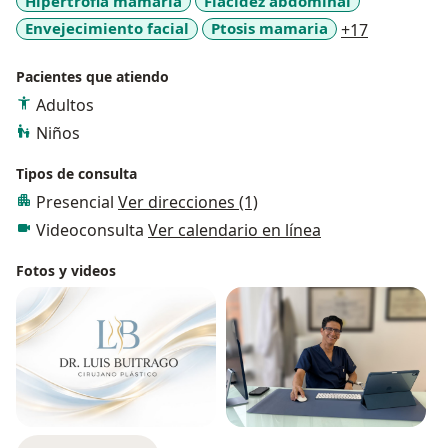
Hipertrofia mamaria
Flacidez abdominal
a11y_sr_m
Envejecimiento facial
Ptosis mamaria
+17
Pacientes que atiendo
Adultos
Niños
Tipos de consulta
Presencial
Ver direcciones (1)
Videoconsulta
Ver calendario en línea
Fotos y videos