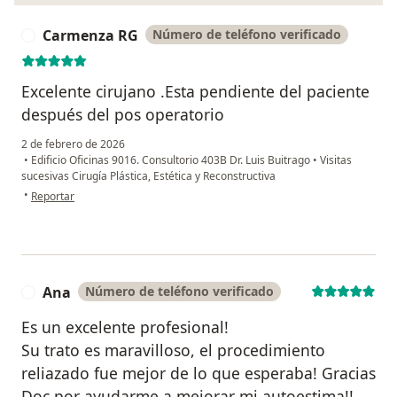
Carmenza RG
Número de teléfono verificado
C
Excelente cirujano .Esta pendiente del paciente
después del pos operatorio
2 de febrero de 2026
•
Edificio Oficinas 9016. Consultorio 403B Dr. Luis Buitrago
•
Visitas
sucesivas Cirugía Plástica, Estética y Reconstructiva
en opinión del usuario Carmenza RG
•
Reportar
Ana
Número de teléfono verificado
A
Es un excelente profesional!
Su trato es maravilloso, el procedimiento
reliazado fue mejor de lo que esperaba! Gracias
Doc por ayudarme a mejorar mi autoestima!!