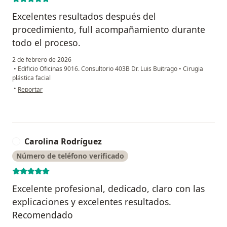
Excelentes resultados después del
procedimiento, full acompañamiento durante
todo el proceso.
2 de febrero de 2026
•
Edificio Oficinas 9016. Consultorio 403B Dr. Luis Buitrago
•
Cirugia
plástica facial
en opinión del usuario Bayron Valencia
•
Reportar
Carolina Rodríguez
C
Número de teléfono verificado
Excelente profesional, dedicado, claro con las
explicaciones y excelentes resultados.
Recomendado