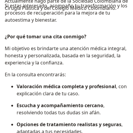
Actualmente hago parte de la Sociedad Colombiana de
Si estas interesado, acompaño tu transformación y los
Cirugía Plástica y del Colegio Médico Colombiano.
procesos de recuperación para la mejora de tu
autoestima y bienestar.
¿Por qué tomar una cita conmigo?
Mi objetivo es brindarte una atención médica integral,
honesta y personalizada, basada en la seguridad, la
experiencia y la confianza.
En la consulta encontrarás:
Valoración médica completa y profesional
, con
explicación clara de tu caso.
Escucha y acompañamiento cercano
,
resolviendo todas tus dudas sin afán.
Opciones de tratamiento realistas y seguras
,
adaptadas a tus necesidades.