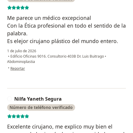
Me parece un médico excepcional
Con la Ética profesional en todo el sentido de la
palabra.
Es elejor cirujano plástico del mundo entero.
1 de julio de 2026
•
Edificio Oficinas 9016. Consultorio 403B Dr. Luis Buitrago
•
Abdominoplastia
en opinión del usuario janneth Ballesteros
•
Reportar
Nilfa Yaneth Segura
N
Número de teléfono verificado
Excelente cirujano, me explico muy bien el