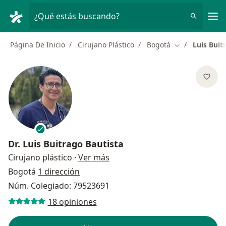
Men
¿Qué estás buscando?
Página De Inicio
Cirujano Plástico
Bogotá
Luis Buit
Cambiar de ci
Dr.
Luis Buitrago Bautista
sobre las especializaciones
Cirujano plástico
·
Ver más
Bogotá
1 dirección
Núm. Colegiado: 79523691
18 opiniones