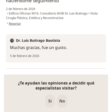
haciéndome seguimiento
2 de febrero de 2026
•
Edificio Oficinas 9016. Consultorio 403B Dr. Luis Buitrago
•
Visita
Cirugía Plástica, Estética y Reconstructiva
en opinión del usuario Nicolas
•
Reportar
Dr. Luis Buitrago Bautista
Muchas gracias, fue un gusto.
5 de febrero de 2026
¿Te ayudan las opiniones a decidir qué
especialistas visitar?
Si
No