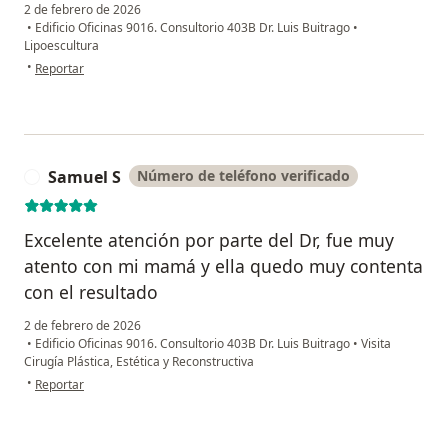
2 de febrero de 2026
•
Edificio Oficinas 9016. Consultorio 403B Dr. Luis Buitrago
•
Lipoescultura
en opinión del usuario Carolina Rodríguez
•
Reportar
Samuel S
Número de teléfono verificado
S
Excelente atención por parte del Dr, fue muy
atento con mi mamá y ella quedo muy contenta
con el resultado
2 de febrero de 2026
•
Edificio Oficinas 9016. Consultorio 403B Dr. Luis Buitrago
•
Visita
Cirugía Plástica, Estética y Reconstructiva
en opinión del usuario Samuel S
•
Reportar