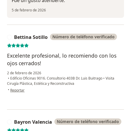
Fue un gusto atenderte.
5 de febrero de 2026
Bettina Sotillo
Número de teléfono verificado
B
Excelente profesional, lo recomiendo con los
ojos cerrados!
2 de febrero de 2026
•
Edificio Oficinas 9016. Consultorio 403B Dr. Luis Buitrago
•
Visita
Cirugía Plástica, Estética y Reconstructiva
en opinión del usuario Bettina Sotillo
•
Reportar
Bayron Valencia
Número de teléfono verificado
B