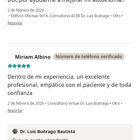
2 de febrero de 2026
•
Edificio Oficinas 9016. Consultorio 403B Dr. Luis Buitrago
•
Otro
•
en opinión del usuario Ana
Reportar
Miriam Albino
Número de teléfono verificado
M
Dentro de mi experiencia, un excelente
profesional, empático con el paciente y de toda
confianza
2 de febrero de 2026
•
Consultorio virtual Dr. Luis Buitrago
•
Otro
•
en opinión del usuario Miriam Albino
Reportar
Dr. Luis Buitrago Bautista