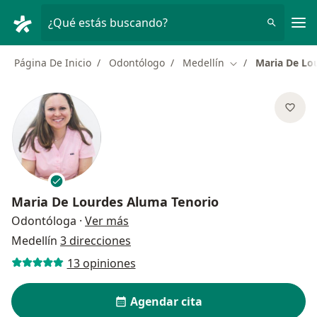
Men
¿Qué estás buscando?
Página De Inicio
Odontólogo
Medellín
Maria De Lo
Cambiar de ciuda
Maria De Lourdes Aluma Tenorio
sobre las especializaciones
Odontóloga
·
Ver más
Medellín
3 direcciones
13 opiniones
Agendar cita