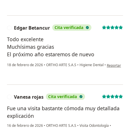
Edgar Betancur
Cita verificada
E
Todo excelente
Muchísimas gracias
El próximo año estaremos de nuevo
en opinión del
18 de febrero de 2026
•
ORTHO ARTE S.A.S
•
Higiene Dental
•
Reportar
Vanesa rojas
Cita verificada
V
Fue una visita bastante cómoda muy detallada
explicación
16 de febrero de 2026
•
ORTHO ARTE S.A.S
•
Visita Odontología
•