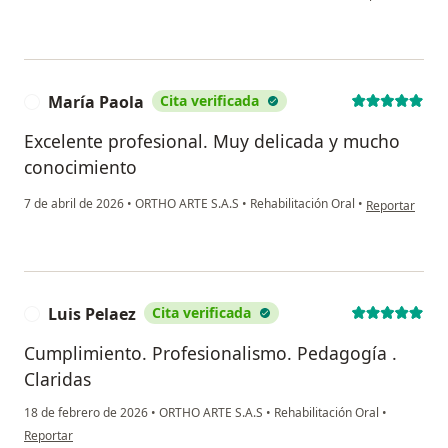
María Paola
Cita verificada
M
Excelente profesional. Muy delicada y mucho
conocimiento
en opinión del
7 de abril de 2026
•
ORTHO ARTE S.A.S
•
Rehabilitación Oral
•
Reportar
Luis Pelaez
Cita verificada
L
Cumplimiento. Profesionalismo. Pedagogía .
Claridas
18 de febrero de 2026
•
ORTHO ARTE S.A.S
•
Rehabilitación Oral
•
en opinión del usuario Luis Pelaez
Reportar