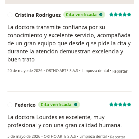
Cristina Rodríguez
Cita verificada
C
La doctora transmite confianza por su
conocimiento y excelente servicio, acompañada
de un gran equipo que desde q se pide la cita y
durante la atención demuestran excelencia y
buen trato
en opinión del 
20 de mayo de 2026
•
ORTHO ARTE S.A.S
•
Limpieza dental
•
Reportar
Federico
Cita verificada
F
La doctora Lourdes es excelente, muy
profesional y con una gran calidad humana.
en opinión del u
5 de mayo de 2026
•
ORTHO ARTE S.A.S
•
Limpieza dental
•
Reportar