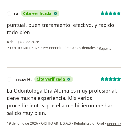
ra
Cita verificada
R
puntual, buen traramiento, efectivo, y rapido.
todo bien.
4 de agosto de 2026
en opinión del usu
•
ORTHO ARTE S.A.S
•
Periodoncia e implantes dentales
•
Reportar
Tricia H.
Cita verificada
T
La Odontóloga Dra Aluma es muy profesional,
tiene mucha experiencia. Mis varios
procedimientos que ella me hicieron me han
salido muy bien.
en opinión de
19 de junio de 2026
•
ORTHO ARTE S.A.S
•
Rehabilitación Oral
•
Reportar