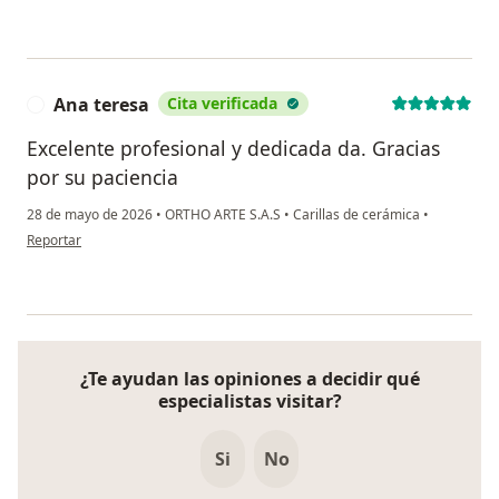
Ana teresa
Cita verificada
A
Excelente profesional y dedicada da. Gracias
por su paciencia
28 de mayo de 2026
•
ORTHO ARTE S.A.S
•
Carillas de cerámica
•
en opinión del usuario Ana teresa
Reportar
¿Te ayudan las opiniones a decidir qué
especialistas visitar?
Si
No