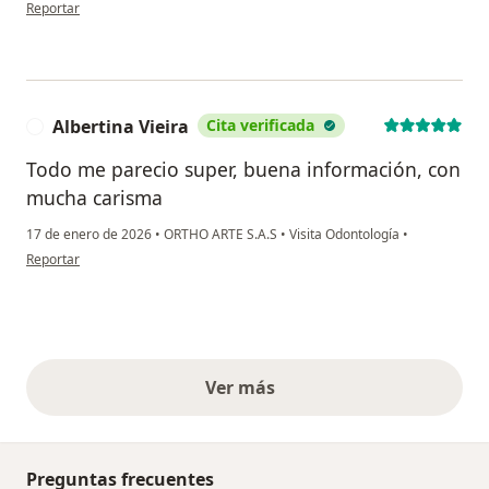
en opinión del usuario Vanesa rojas
Reportar
Albertina Vieira
Cita verificada
A
Todo me parecio super, buena información, con
mucha carisma
17 de enero de 2026
•
ORTHO ARTE S.A.S
•
Visita Odontología
•
en opinión del usuario Albertina Vieira
Reportar
Ver más
opiniones anteriores
Preguntas frecuentes