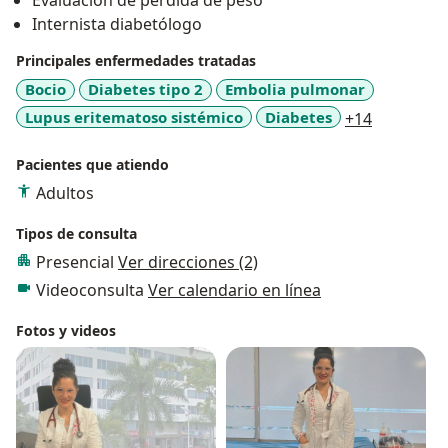
Evaluación de perdida de peso
Internista diabetólogo
Principales enfermedades tratadas
Bocio
Diabetes tipo 2
Embolia pulmonar
a11y_sr_m
Lupus eritematoso sistémico
Diabetes
+14
Pacientes que atiendo
Adultos
Tipos de consulta
Presencial
Ver direcciones (2)
Videoconsulta
Ver calendario en línea
Fotos y videos