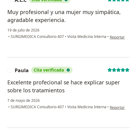
Muy profesional y una mujer muy simpática,
agradable experiencia.
19 de julio de 2026
en opinión del u
•
SURGIMEDICA Consultorio 407
•
Visita Medicina Interna
•
Reportar
Paula
Cita verificada
P
Excelente profecional se hace explicar super
sobre los tratamientos
7 de mayo de 2026
en opinión del u
•
SURGIMEDICA Consultorio 407
•
Visita Medicina Interna
•
Reportar