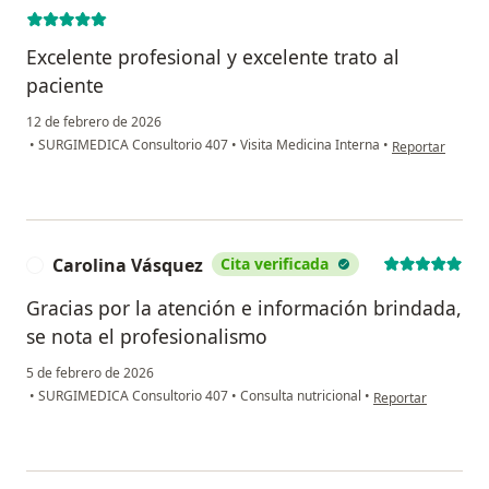
Excelente profesional y excelente trato al
paciente
12 de febrero de 2026
en opinión del 
•
SURGIMEDICA Consultorio 407
•
Visita Medicina Interna
•
Reportar
Carolina Vásquez
Cita verificada
C
Gracias por la atención e información brindada,
se nota el profesionalismo
5 de febrero de 2026
en opinión del usu
•
SURGIMEDICA Consultorio 407
•
Consulta nutricional
•
Reportar