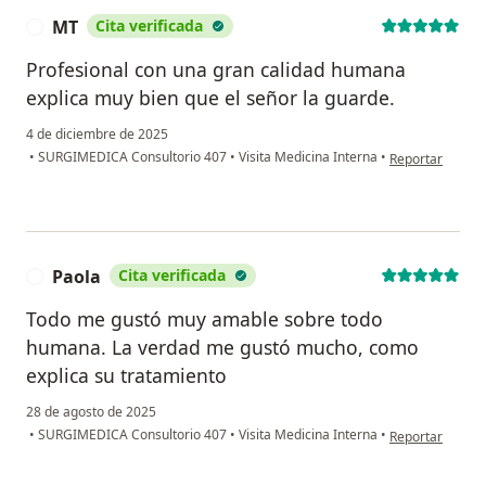
MT
Cita verificada
M
Profesional con una gran calidad humana
explica muy bien que el señor la guarde.
4 de diciembre de 2025
en opinión del 
•
SURGIMEDICA Consultorio 407
•
Visita Medicina Interna
•
Reportar
Paola
Cita verificada
P
Todo me gustó muy amable sobre todo
humana. La verdad me gustó mucho, como
explica su tratamiento
28 de agosto de 2025
en opinión del u
•
SURGIMEDICA Consultorio 407
•
Visita Medicina Interna
•
Reportar