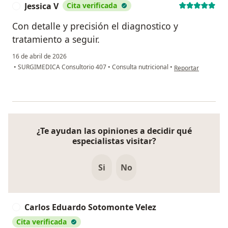
Jessica V
Cita verificada
J
Con detalle y precisión el diagnostico y
tratamiento a seguir.
16 de abril de 2026
en opinión del usua
•
SURGIMEDICA Consultorio 407
•
Consulta nutricional
•
Reportar
¿Te ayudan las opiniones a decidir qué
especialistas visitar?
Si
No
Carlos Eduardo Sotomonte Velez
C
Cita verificada