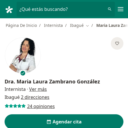
Men
¿Qué estás buscando?
Página De Inicio
Internista
Ibagué
Maria Laura Za
Cambiar de ciudad
Dra.
Maria Laura Zambrano González
sobre las especializaciones
Internista
·
Ver más
Ibagué
2 direcciones
24 opiniones
Agendar cita