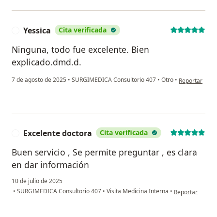
Yessica
Cita verificada
Y
Ninguna, todo fue excelente. Bien
explicado.dmd.d.
en opinión del
7 de agosto de 2025
•
SURGIMEDICA Consultorio 407
•
Otro
•
Reportar
Excelente doctora
Cita verificada
E
Buen servicio , Se permite preguntar , es clara
en dar información
10 de julio de 2025
en opinión del 
•
SURGIMEDICA Consultorio 407
•
Visita Medicina Interna
•
Reportar