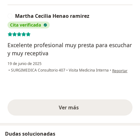
Martha Cecilia Henao ramirez
M
Cita verificada
Excelente profesional muy presta para escuchar
y muy receptiva
19 de junio de 2025
en opinión del 
•
SURGIMEDICA Consultorio 407
•
Visita Medicina Interna
•
Reportar
Ver más
opiniones anteriores
Dudas solucionadas