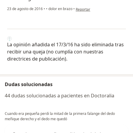
en opinión del usuario Cuenta eli
23 de agosto de 2016
•
•
dolor en brazo
•
Reportar
La opinión añadida el 17/3/16 ha sido eliminada tras
recibir una queja (no cumplía con nuestras
directrices de publicación).
Dudas solucionadas
44 dudas solucionadas a pacientes en Doctoralia
Cuando era pequeña perdi la mitad de la primera falange del dedo
meñique derecho y el dedo me quedó