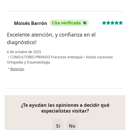
Moisés Barrón
Cita verificada
M
Excelente atención, y confianza en el
diagnóstico!
6 de octubre de 2025
•
CONSULTORIO PRIVADO Fracturas Antioquia
•
Visitas sucesivas
Ortopedia y Traumatología
en opinión del usuario Moisés Barrón
•
Reportar
¿Te ayudan las opiniones a decidir qué
especialistas visitar?
Si
No