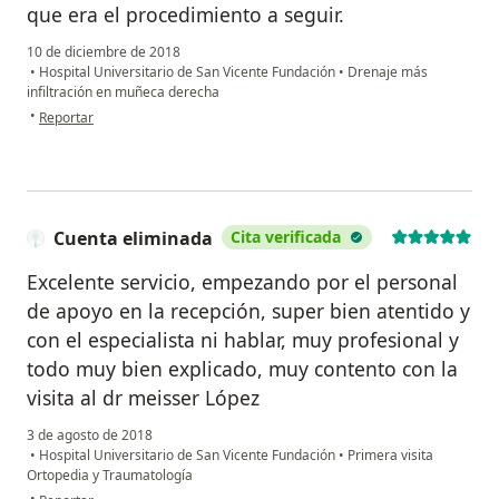
que era el procedimiento a seguir.
10 de diciembre de 2018
•
Hospital Universitario de San Vicente Fundación
•
Drenaje más
infiltración en muñeca derecha
en opinión del usuario Cuenta eliminada
•
Reportar
Cuenta eliminada
Cita verificada
Excelente servicio, empezando por el personal
de apoyo en la recepción, super bien atentido y
con el especialista ni hablar, muy profesional y
todo muy bien explicado, muy contento con la
visita al dr meisser López
3 de agosto de 2018
•
Hospital Universitario de San Vicente Fundación
•
Primera visita
Ortopedia y Traumatología
en opinión del usuario Cuenta eliminada
•