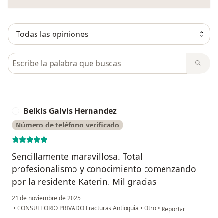
Busca en opiniones
Belkis Galvis Hernandez
B
Número de teléfono verificado
Sencillamente maravillosa. Total
profesionalismo y conocimiento comenzando
por la residente Katerin. Mil gracias
21 de noviembre de 2025
en opinión del usuar
•
CONSULTORIO PRIVADO Fracturas Antioquia
•
Otro
•
Reportar