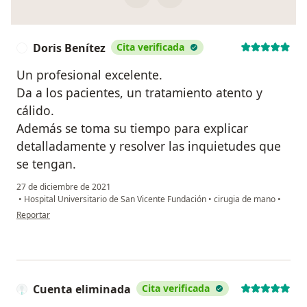
Doris Benítez
Cita verificada
D
Un profesional excelente.
Da a los pacientes, un tratamiento atento y
cálido.
Además se toma su tiempo para explicar
detalladamente y resolver las inquietudes que
se tengan.
27 de diciembre de 2021
•
Hospital Universitario de San Vicente Fundación
•
cirugia de mano
•
en opinión del usuario Doris Benítez
Reportar
Cuenta eliminada
Cita verificada