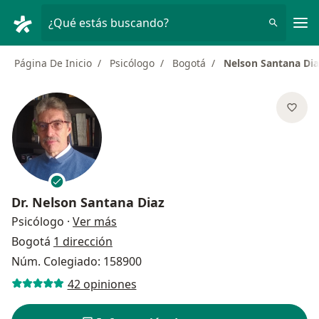
Men
¿Qué estás buscando?
Página De Inicio
Psicólogo
Bogotá
Nelson Santana Dia
Dr.
Nelson Santana Diaz
sobre las especializaciones
Psicólogo
·
Ver más
Bogotá
1 dirección
Núm. Colegiado: 158900
42 opiniones