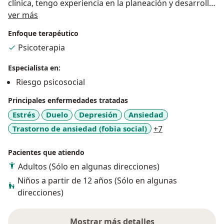
clínica, tengo experiencia en la planeación y desarrollo
Acerca de mí
de programas de Promoción y Prevención primaria, en
ver más
programas de educacion sexual planteando
Enfoque terapéutico
alternativas de intervención en el área de salud
Psicoterapia
emocional, estres agudo causado por las diferentes
expresiones de violencia y en gestión de proyectos
Especialista en:
acordes con la problemática y el contexto que se va a
Riesgo psicosocial
desarrollar.
Principales enfermedades tratadas
Estrés
Duelo
Depresión
Ansiedad
a11y_sr_more_d
Trastorno de ansiedad (fobia social)
+7
Pacientes que atiendo
Adultos (Sólo en algunas direcciones)
Niños a partir de 12 años (Sólo en algunas
direcciones)
Mostrar más detalles