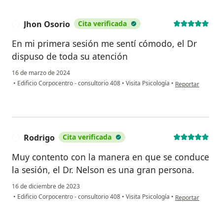
Jhon Osorio
Cita verificada
J
En mi primera sesión me sentí cómodo, el Dr
dispuso de toda su atención
16 de marzo de 2024
en opinión del u
•
Edificio Corpocentro - consultorio 408
•
Visita Psicología
•
Reportar
Rodrigo
Cita verificada
R
Muy contento con la manera en que se conduce
la sesión, el Dr. Nelson es una gran persona.
16 de diciembre de 2023
en opinión del u
•
Edificio Corpocentro - consultorio 408
•
Visita Psicología
•
Reportar