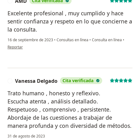
AMD
Cita verificada
A
Excelente profesional , muy cumplido y hace
sentir confianza y respeto en lo que concierne a
la consulta.
16 de septiembre de 2023
•
Consultas en línea
•
Consulta en línea
•
en opinión del usuario AMD
Reportar
Vanessa Delgado
Cita verificada
V
Trato humano , honesto y reflexivo.
Escucha atenta , análisis detallado.
Respetuoso , comprensivo , persistente.
Abordaje de las cuestiones a trabajar de
manera profunda y con diversidad de métodos.
31 de agosto de 2023