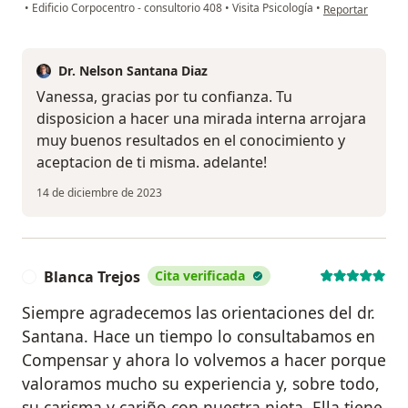
en opinión del u
•
Edificio Corpocentro - consultorio 408
•
Visita Psicología
•
Reportar
Dr. Nelson Santana Diaz
Vanessa, gracias por tu confianza. Tu
disposicion a hacer una mirada interna arrojara
muy buenos resultados en el conocimiento y
aceptacion de ti misma. adelante!
14 de diciembre de 2023
Blanca Trejos
Cita verificada
B
Siempre agradecemos las orientaciones del dr.
Santana. Hace un tiempo lo consultabamos en
Compensar y ahora lo volvemos a hacer porque
valoramos mucho su experiencia y, sobre todo,
su carisma y cariño con nuestra nieta. Ella tiene