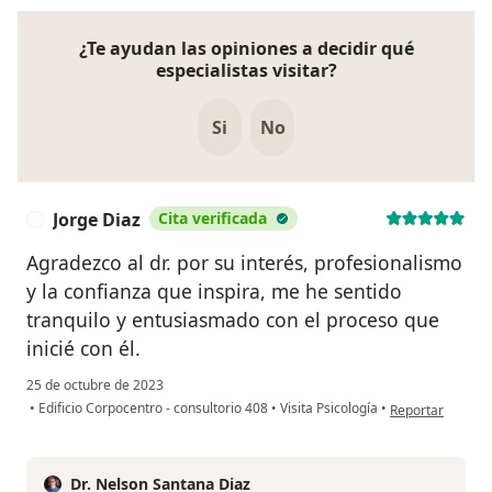
¿Te ayudan las opiniones a decidir qué
especialistas visitar?
Si
No
Jorge Diaz
Cita verificada
J
Agradezco al dr. por su interés, profesionalismo
y la confianza que inspira, me he sentido
tranquilo y entusiasmado con el proceso que
inicié con él.
25 de octubre de 2023
en opinión del u
•
Edificio Corpocentro - consultorio 408
•
Visita Psicología
•
Reportar
Dr. Nelson Santana Diaz