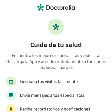
Men
Angustia • Bogotá, Cundinamarca
Filtros
• 1
Seguro
Mapa
Especialistas en Angustia en Bogotá
Cuida de tu salud
Encuentra los mejores especialistas y pide cita.
¿Qué especialidad estás buscando?
Descarga la App y accede gratuitamente a funciones
Psicólogo
Neuropsicólogo
Sexólogo
exclusivas para ti:
Gestiona tus visitas fácilmente
Envía mensajes a tus especialistas
Recibe recordatorios y notificaciones