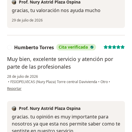
Prof. Nury Astrid Plaza Ospina
gracias, tu valoración nos ayuda mucho
29 de julio de 2026
Humberto Torres
Cita verificada
H
Muy bien, excelente servicio y atención por
parte de las profesionales
28 de julio de 2026
•
FISIOPELVICAS (Nury Plaza) Torre central Davivienda
•
Otro
•
en opinión del usuario Humberto Torres
Reportar
Prof. Nury Astrid Plaza Ospina
gracias. tu opinión es muy importante para
nosotros ya que esta nos permite saber como te
sentiste en nuestro servicio