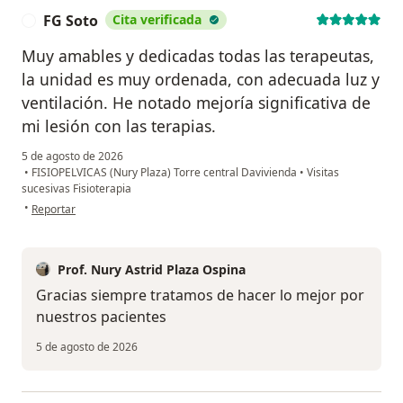
FG Soto
Cita verificada
F
Muy amables y dedicadas todas las terapeutas,
la unidad es muy ordenada, con adecuada luz y
ventilación. He notado mejoría significativa de
mi lesión con las terapias.
5 de agosto de 2026
•
FISIOPELVICAS (Nury Plaza) Torre central Davivienda
•
Visitas
sucesivas Fisioterapia
en opinión del usuario FG Soto
•
Reportar
Prof. Nury Astrid Plaza Ospina
Gracias siempre tratamos de hacer lo mejor por
nuestros pacientes
5 de agosto de 2026