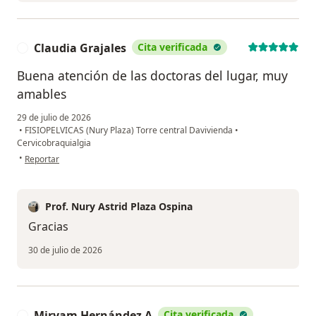
Claudia Grajales
Cita verificada
C
Buena atención de las doctoras del lugar, muy
amables
29 de julio de 2026
•
FISIOPELVICAS (Nury Plaza) Torre central Davivienda
•
Cervicobraquialgia
en opinión del usuario Claudia Grajales
•
Reportar
Prof. Nury Astrid Plaza Ospina
Gracias
30 de julio de 2026
Miryam Hernández A
Cita verificada
M