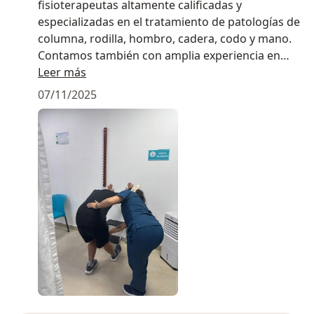
fisioterapeutas altamente calificadas y
especializadas en el tratamiento de patologías de
columna, rodilla, hombro, cadera, codo y mano.
Contamos también con amplia experiencia en
fisioterapia del piso pélvico, ofreciendo
Leer más
tratamientos enfocados en mejorar la
07/11/2025
incontinencia urinaria y fecal, los prolapsos y la
fortalecimiento de los músculos pélvicos, tanto
antes como después del parto.
Disponemos de equipos especializados para la
rehabilitación física y del piso pélvico, incluyendo
tecnología de biofeedback, lo que nos permite
brindar una atención integral, profesional y
personalizada.
Somos fisiopelvicas Nury Plaza