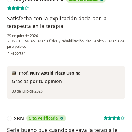
Satisfecha con la explicación dada por la
terapeuta en la terapia
29 de julio de 2026
•
FISIOPELVICAS Terapia física y rehabilitación Piso Pelvico
•
Terapia de
piso pélvico
en opinión del usuario Miryam Hernández A
•
Reportar
Prof. Nury Astrid Plaza Ospina
Gracias por tu opinion
30 de julio de 2026
SBN
Cita verificada
S
Sería bueno que cuando se vaya la terapia le