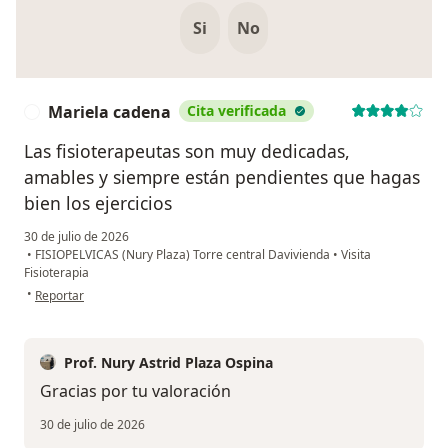
Si
No
Mariela cadena
Cita verificada
M
Las fisioterapeutas son muy dedicadas,
amables y siempre están pendientes que hagas
bien los ejercicios
30 de julio de 2026
•
FISIOPELVICAS (Nury Plaza) Torre central Davivienda
•
Visita
Fisioterapia
en opinión del usuario Mariela cadena
•
Reportar
Prof. Nury Astrid Plaza Ospina
Gracias por tu valoración
30 de julio de 2026