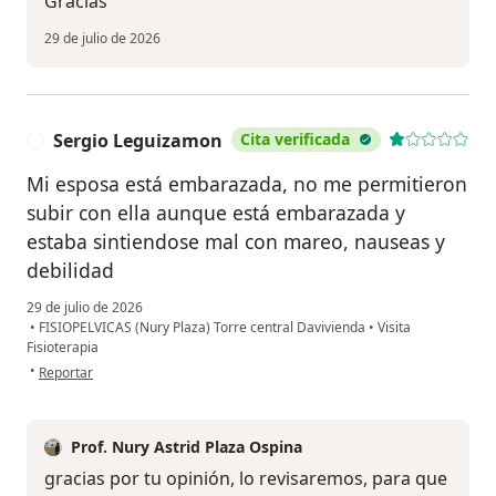
Gracias
29 de julio de 2026
Sergio Leguizamon
Cita verificada
S
Mi esposa está embarazada, no me permitieron
subir con ella aunque está embarazada y
estaba sintiendose mal con mareo, nauseas y
debilidad
29 de julio de 2026
•
FISIOPELVICAS (Nury Plaza) Torre central Davivienda
•
Visita
Fisioterapia
en opinión del usuario Sergio Leguizamon
•
Reportar
Prof. Nury Astrid Plaza Ospina
gracias por tu opinión, lo revisaremos, para que