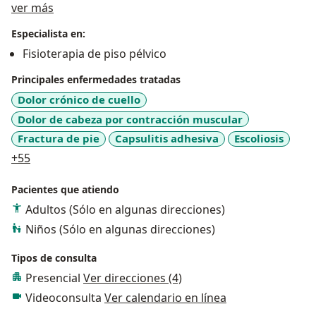
Acerca de mí
ver más
Colpatria, pacientes particulares , atiendemos
pacientes con patologias de columna, hombro, codo,
Especialista en:
mano, Rodilla, esguince de tobillo, fracturas,
Fisioterapia de piso pélvico
posoperatorios, patologías Neurologicas en adultos y
Principales enfermedades tratadas
niños , somos especialistas en Rehabilitacion de Piso
Pelvico ( pacientes con problemas de incontinencia
Dolor crónico de cuello
urinaria, fecal , posparto y ejercicio en el embarazo)
Dolor de cabeza por contracción muscular
con 11 años de experiencia, con convenio con las
Fractura de pie
Capsulitis adhesiva
Escoliosis
entidades ante mencionadas y pacientes particulares
a11y_sr_more_diseases
+55
Pacientes que atiendo
Adultos (Sólo en algunas direcciones)
Niños (Sólo en algunas direcciones)
Tipos de consulta
Presencial
Ver direcciones (4)
Videoconsulta
Ver calendario en línea