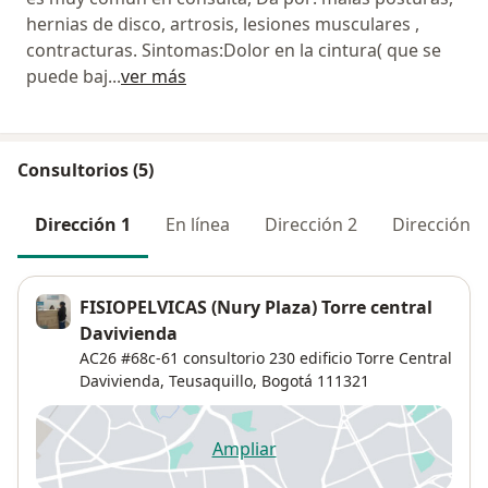
hernias de disco, artrosis, lesiones musculares ,
contracturas. Sintomas:Dolor en la cintura( que se
puede baj
...
ver más
Consultorios (5)
Dirección 1
En línea
Dirección 2
Dirección 3
FISIOPELVICAS (Nury Plaza) Torre central
Davivienda
AC26 #68c-61 consultorio 230 edificio Torre Central
Davivienda,
Teusaquillo
,
Bogotá
111321
Ampliar
se abre en una nueva pestañ