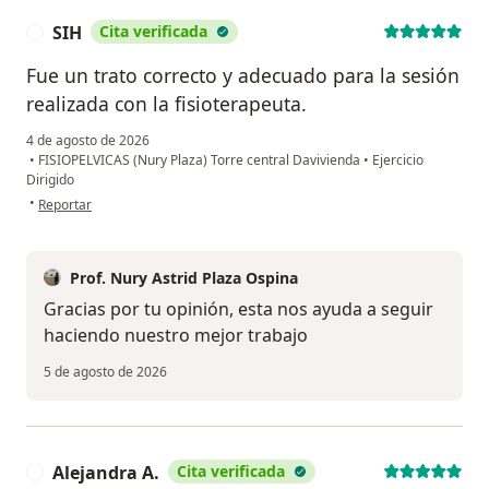
SIH
Cita verificada
S
Fue un trato correcto y adecuado para la sesión
realizada con la fisioterapeuta.
4 de agosto de 2026
•
FISIOPELVICAS (Nury Plaza) Torre central Davivienda
•
Ejercicio
Dirigido
en opinión del usuario SIH
•
Reportar
Prof. Nury Astrid Plaza Ospina
Gracias por tu opinión, esta nos ayuda a seguir
haciendo nuestro mejor trabajo
5 de agosto de 2026
Alejandra A.
Cita verificada
A