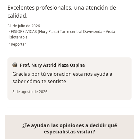
Excelentes profesionales, una atención de
calidad.
31 de julio de 2026
•
FISIOPELVICAS (Nury Plaza) Torre central Davivienda
•
Visita
Fisioterapia
en opinión del usuario Alejandra A.
•
Reportar
Prof. Nury Astrid Plaza Ospina
Gracias por tú valoración esta nos ayuda a
saber cómo te sentiste
5 de agosto de 2026
¿Te ayudan las opiniones a decidir qué
especialistas visitar?