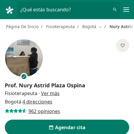
Men
¿Qué estás buscando?
Página De Inicio
Fisioterapeuta
Bogotá
Nury Astrid
Cambiar de ciud
Prof.
Nury Astrid Plaza Ospina
sobre las especializaciones
Fisioterapeuta
·
Ver más
Bogotá
4 direcciones
962 opiniones
Agendar cita