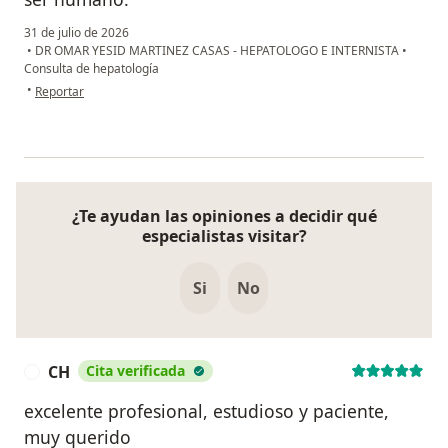
31 de julio de 2026
•
DR OMAR YESID MARTINEZ CASAS - HEPATOLOGO E INTERNISTA
•
Consulta de hepatología
en opinión del usuario Hernando R
•
Reportar
¿Te ayudan las opiniones a decidir qué
especialistas visitar?
Si
No
CH
Cita verificada
C
excelente profesional, estudioso y paciente,
muy querido