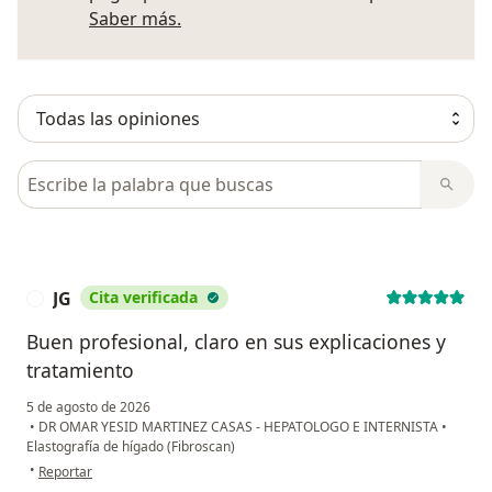
Más información sobre opiniones
Saber más.
Busca en opiniones
JG
Cita verificada
J
Buen profesional, claro en sus explicaciones y
tratamiento
5 de agosto de 2026
•
DR OMAR YESID MARTINEZ CASAS - HEPATOLOGO E INTERNISTA
•
Elastografía de hígado (Fibroscan)
en opinión del usuario JG
•
Reportar