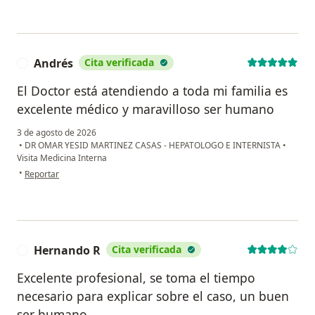
Andrés
Cita verificada
A
El Doctor está atendiendo a toda mi familia es
excelente médico y maravilloso ser humano
3 de agosto de 2026
•
DR OMAR YESID MARTINEZ CASAS - HEPATOLOGO E INTERNISTA
•
Visita Medicina Interna
en opinión del usuario Andrés
•
Reportar
Hernando R
Cita verificada
H
Excelente profesional, se toma el tiempo
necesario para explicar sobre el caso, un buen
ser humano.