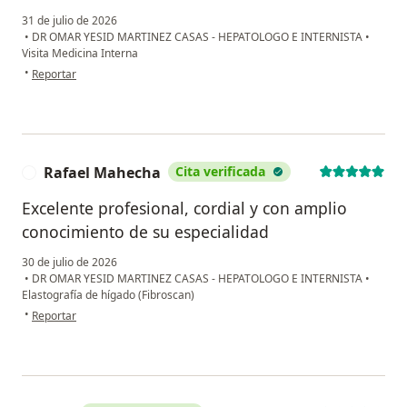
31 de julio de 2026
•
DR OMAR YESID MARTINEZ CASAS - HEPATOLOGO E INTERNISTA
•
Visita Medicina Interna
en opinión del usuario CH
•
Reportar
Rafael Mahecha
Cita verificada
R
Excelente profesional, cordial y con amplio
conocimiento de su especialidad
30 de julio de 2026
•
DR OMAR YESID MARTINEZ CASAS - HEPATOLOGO E INTERNISTA
•
Elastografía de hígado (Fibroscan)
en opinión del usuario Rafael Mahecha
•
Reportar