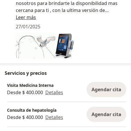
nosotros para brindarte la disponibilidad mas
cercana para ti , con la ultima versión de
Fibroscan (630), además de Elastografia esplénica
Leer más
para estratificación de riesgo de complicaciones
27/01/2025
por hipertensión portal en pacientes con
enfermedades avanzadas del hígado y vía biliar.
Agenda tu cita para esta herramienta diagnostica
Servicios y precios
Visita Medicina Interna
Agendar cita
Desde $ 400.000
Detalles
Consulta de hepatología
Agendar cita
Desde $ 400.000
Detalles