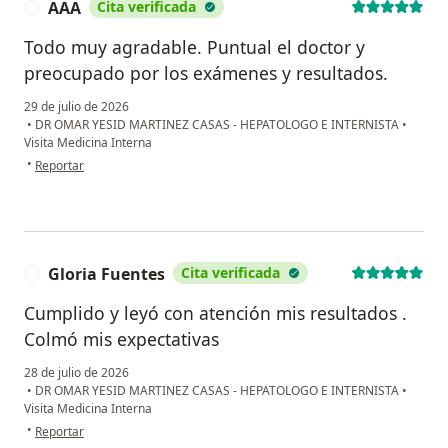
AAA
Cita verificada
A
Todo muy agradable. Puntual el doctor y
preocupado por los exámenes y resultados.
29 de julio de 2026
•
DR OMAR YESID MARTINEZ CASAS - HEPATOLOGO E INTERNISTA
•
Visita Medicina Interna
en opinión del usuario AAA
•
Reportar
Gloria Fuentes
Cita verificada
G
Cumplido y leyó con atención mis resultados .
Colmó mis expectativas
28 de julio de 2026
•
DR OMAR YESID MARTINEZ CASAS - HEPATOLOGO E INTERNISTA
•
Visita Medicina Interna
en opinión del usuario Gloria Fuentes
•
Reportar