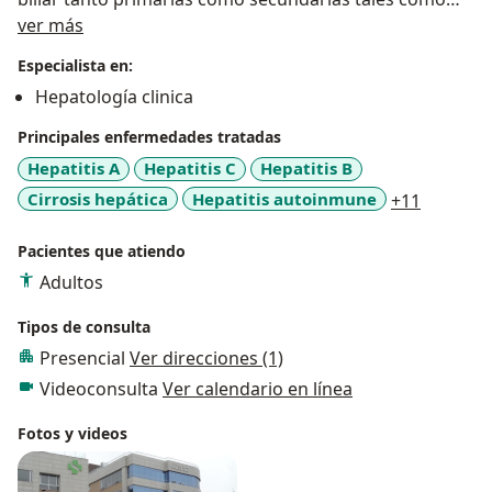
Acerca de mí
cirrosis/ colangitis biliar primaria, colangitis
ver más
esclerosante entre otras.
Especialista en:
Hepatología clinica
Principales enfermedades tratadas
Hepatitis A
Hepatitis C
Hepatitis B
a11y_sr
Cirrosis hepática
Hepatitis autoinmune
+11
Pacientes que atiendo
Adultos
Tipos de consulta
Presencial
Ver direcciones (1)
Videoconsulta
Ver calendario en línea
Fotos y videos