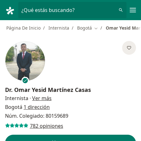
Men
¿Qué estás buscando?
Página De Inicio
Internista
Bogotá
Omar Yesid Mar
Cambiar de ciudad
Dr.
Omar Yesid Martínez Casas
sobre las especializaciones
Internista
·
Ver más
Bogotá
1 dirección
Núm. Colegiado: 80159689
782 opiniones