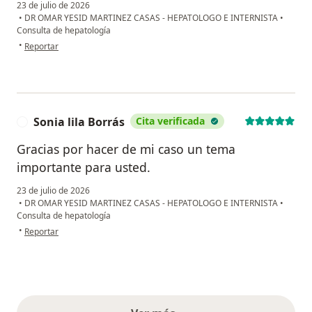
23 de julio de 2026
•
DR OMAR YESID MARTINEZ CASAS - HEPATOLOGO E INTERNISTA
•
Consulta de hepatología
en opinión del usuario Jaime H. Sanabria
•
Reportar
Sonia lila Borrás
Cita verificada
S
Gracias por hacer de mi caso un tema
importante para usted.
23 de julio de 2026
•
DR OMAR YESID MARTINEZ CASAS - HEPATOLOGO E INTERNISTA
•
Consulta de hepatología
en opinión del usuario Sonia lila Borrás
•
Reportar