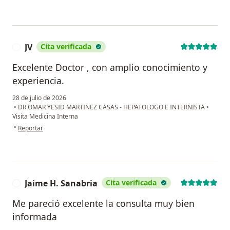
JV
Cita verificada
J
Excelente Doctor , con amplio conocimiento y
experiencia.
28 de julio de 2026
•
DR OMAR YESID MARTINEZ CASAS - HEPATOLOGO E INTERNISTA
•
Visita Medicina Interna
en opinión del usuario JV
•
Reportar
Jaime H. Sanabria
Cita verificada
J
Me pareció excelente la consulta muy bien
informada